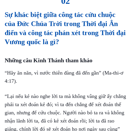
02
chuộc cả nhân loại. Tội lỗi của tất cả những ai tin vào
Sự khác biệt giữa công tác cứu chuộc
Ngài đã được tha thứ; miễn là ngươi tin vào Ngài, Ngài
của Đức Chúa Trời trong Thời đại Ân
sẽ cứu chuộc ngươi; nếu ngươi tin vào Ngài, ngươi
điển và công tác phán xét trong Thời đại
không còn tội lỗi nữa, ngươi đã được giải thoát khỏi tội
Vương quốc là gì?
lỗi của mình. Điều này là ý nghĩa của việc được cứu, và
được xưng công chính bởi đức tin. Tuy nhiên, trong
Những câu Kinh Thánh tham khảo
những người tin, vẫn còn có sự dấy loạn và chống đối
Đức Chúa Trời, và điều đó vẫn phải bị loại bỏ từ từ. Sự
“Hãy ăn năn, vì nước thiên đàng đã đến gần”
(Ma-thi-ơ
4:17)
.
cứu rỗi không có nghĩa là con người đã được Jêsus hoàn
toàn thu phục, mà có nghĩa là con người không còn tội
“Lại nếu kẻ nào nghe lời ta mà không vâng giữ ấy chẳng
lỗi nữa, họ đã được tha tội: Miễn là ngươi tin, thì ngươi
phải ta xét đoán kẻ đó; vì ta đến chẳng để xét đoán thế
sẽ không bao giờ còn tội lỗi nữa.
gian, nhưng để cứu chuộc. Người nào bỏ ta ra và không
nhận lãnh lời ta, đã có kẻ xét đoán rồi; lời ta đã rao
– Khải tượng về công tác của Đức Chúa Trời (2), Lời, Quyển 1 –
giảng, chính lời đó sẽ xét đoán họ nơi ngày sau cùng”
Sự xuất hiện và công tác của Đức Chúa Trời