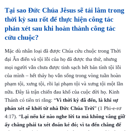
Tại sao Đức Chúa Jêsus sẽ tái lâm trong
thời kỳ sau rốt để thực hiện công tác
phán xét sau khi hoàn thành công tác
cứu chuộc?
Mặc dù nhân loại đã được Chúa cứu chuộc trong Thời
đại Ân điển và tội lỗi của họ đã được tha thứ, nhưng
mọi người vẫn chưa được tinh sạch hết bản tính tội lỗi
của mình – hết thảy họ vẫn sống trong vòng tuần hoàn
phạm tội, xưng tội, rồi lại phạm tội và xưng tội một lần
nữa. Đây là trận chiến đau khổ của cuộc đời họ. Kinh
Thánh có tiên tri rằng: “
Vì thời kỳ đã đến, là khi sự
phán xét sẽ khởi từ nhà Ðức Chúa Trời
”
(1 Phi-e-rơ
4:17)
. “
Lại nếu kẻ nào nghe lời ta mà không vâng giữ
ấy chẳng phải ta xét đoán kẻ đó; vì ta đến chẳng để