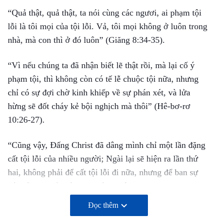
“Quả thật, quả thật, ta nói cùng các ngươi, ai phạm tội
lỗi là tôi mọi của tội lỗi. Vả, tôi mọi không ở luôn trong
nhà, mà con thì ở đó luôn”
(Giăng 8:34-35)
.
“Vì nếu chúng ta đã nhận biết lẽ thật rồi, mà lại cố ý
phạm tội, thì không còn có tế lễ chuộc tội nữa, nhưng
chỉ có sự đợi chờ kinh khiếp về sự phán xét, và lửa
hừng sẽ đốt cháy kẻ bội nghịch mà thôi”
(Hê-bơ-rơ
10:26-27)
.
“Cũng vậy, Ðấng Christ đã dâng mình chỉ một lần đặng
cất tội lỗi của nhiều người; Ngài lại sẽ hiện ra lần thứ
hai, không phải để cất tội lỗi đi nữa, nhưng để ban sự
cứu rỗi cho kẻ chờ đợi Ngài”
(Hê-bơ-rơ 9:28)
.
Đọc thêm
“Ta còn có nhiều chuyện nói với các ngươi nữa; nhưng