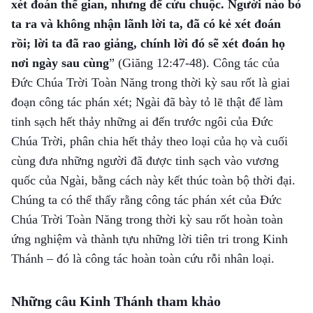
xét đoán thế gian, nhưng để cứu chuộc. Người nào bỏ
ta ra và không nhận lãnh lời ta, đã có kẻ xét đoán
rồi; lời ta đã rao giảng, chính lời đó sẽ xét đoán họ
nơi ngày sau cùng
”
(Giăng 12:47-48)
. Công tác của
Đức Chúa Trời Toàn Năng trong thời kỳ sau rốt là giai
đoạn công tác phán xét; Ngài đã bày tỏ lẽ thật để làm
tinh sạch hết thảy những ai đến trước ngôi của Đức
Chúa Trời, phân chia hết thảy theo loại của họ và cuối
cùng đưa những người đã được tinh sạch vào vương
quốc của Ngài, bằng cách này kết thúc toàn bộ thời đại.
Chúng ta có thể thấy rằng công tác phán xét của Đức
Chúa Trời Toàn Năng trong thời kỳ sau rốt hoàn toàn
ứng nghiệm và thành tựu những lời tiên tri trong Kinh
Thánh – đó là công tác hoàn toàn cứu rỗi nhân loại.
Những câu Kinh Thánh tham khảo