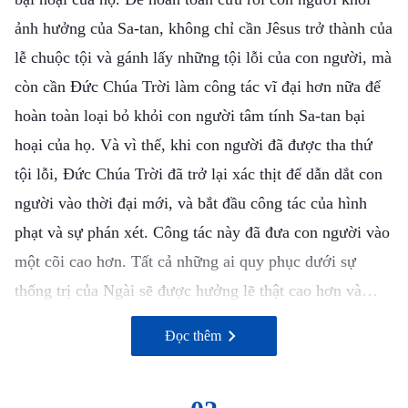
ảnh hưởng của Sa-tan, không chỉ cần Jêsus trở thành của
lễ chuộc tội và gánh lấy những tội lỗi của con người, mà
còn cần Đức Chúa Trời làm công tác vĩ đại hơn nữa để
hoàn toàn loại bỏ khỏi con người tâm tính Sa-tan bại
hoại của họ. Và vì thế, khi con người đã được tha thứ
tội lỗi, Đức Chúa Trời đã trở lại xác thịt để dẫn dắt con
người vào thời đại mới, và bắt đầu công tác của hình
phạt và sự phán xét. Công tác này đã đưa con người vào
một cõi cao hơn. Tất cả những ai quy phục dưới sự
thống trị của Ngài sẽ được hưởng lẽ thật cao hơn và
nhận lãnh những phước lành lớn hơn. Họ sẽ thực sự
– Lời tựa, Lời, Quyển 1 – Sự xuất hiện và công tác của Đức
Đọc thêm
sống trong sự sáng, và họ sẽ đạt được lẽ thật, đường đi,
Chúa Trời
và sự sống.
Vào thời điểm đó, công tác của Jêsus là công tác cứu