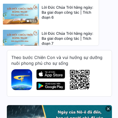
Lời Đức Chúa Trời hằng ngày:
Ba giai đoạn công tác | Trích
đoạn 6
9:53
Lời Đức Chúa Trời hằng ngày:
Ba giai đoạn công tác | Trích
đoạn 7
13:51
Theo bước Chiên Con và vui hưởng sự dưỡng
Lời Đức Chúa Trời hằng ngày:
nuôi phong phú cho sự sống
Ba giai đoạn công tác | Trích
đoạn 8
7:55
Lời Đức Chúa Trời hằng ngày:
Ba giai đoạn công tác | Trích
đoạn 9
10:19
Lời Đức Chúa Trời hằng ngày:
Ba giai đoạn công tác | Trích