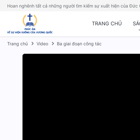
Hoan nghênh tất cả những người tìm kiếm sự xuất hiện của Đức 
TRANG CHỦ
SÁ
Trang chủ
Video
Ba giai đoạn công tác