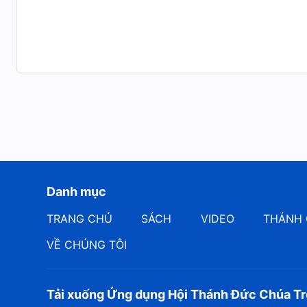
thời đại và khởi đầu công tác mới càng cần phải được
mặc khải cho con người và ban cho họ các lời tiên tr
việc phải được Đức Chúa Trời đích thân thực hiện, cô
Sa-tan, thì công việc này không thể thực hiện bởi con
cuộc chiến nào với Sa-tan, thì Đức Giê-hô-va đã đích 
được nói ra bởi các nhà tiên tri. Sau đó, giai đoạn cô
Chúa Trời đã đích thân trở nên xác thịt và nhập vào x
đến cuộc chiến với Sa-tan cũng liên quan đến sự nhậ
chiến này không thể do con người khởi xướng. Nếu co
năng đánh bại Sa-tan. Làm sao họ có thể có đủ sức để
người ở vị trí lưng chừng: Nếu ngươi nghiêng về phía
Danh mục
đẹp lòng Đức Chúa Trời thì ngươi thuộc về Đức Chúa
Trời trong cuộc chiến này, liệu họ có thể làm được kh
TRANG CHỦ
SÁCH
VIDEO
THÁNH 
sao? Chẳng phải họ đã bước vào cõi âm ty từ lâu rồi 
VỀ CHÚNG TÔI
làm công tác của Ngài, điều đó có nghĩa là con người
chiến đấu với Sa-tan thì ngươi sẽ không có khả năng 
việc; họ có thể lôi kéo được một vài người, nhưng h
Tải xuống Ứng dụng Hội Thánh Đức Chúa Tr
của chính Đức Chúa Trời. Làm sao con người có thể ch