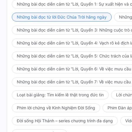
tác này, và không cần chính Đức Chúa Trời đích thân t
Những bài đọc diễn cảm từ “Lời, Quyển 1: Sự xuất hiện và 
đoạn này không đơn thuần chỉ là nói tiên tri, và bởi 
Những bài đọc từ lời Đức Chúa Trời hằng ngày
Những 
chinh phục con người và đánh bại Sa-tan, nên công t
được chính Đức Chúa Trời đích thân thực thiện. Tron
Những bài đọc diễn cảm từ “Lời, Quyển 3: Những cuộc trò c
phần công tác của Ngài, sau đó Ngài phán dạy một vài 
con người đã có thể thay thế Đức Giê-hô-va làm công 
Những bài đọc diễn cảm từ “Lời, Quyển 4: Vạch rõ kẻ địch l
nhiều điều và giải thích một vài giấc mơ thay cho Ng
công tác trực tiếp thay đổi tâm tính của con người, v
Những bài đọc diễn cảm từ “Lời, Quyển 5: Chức trách của 
người chỉ cần phải tuân theo luật pháp. Vì thế Đức G
Những bài đọc diễn cảm từ “Lời, Quyển 6: Về việc mưu cầu l
Ngài cho con người; thay vào đó Ngài đã phán trực ti
việc thay mặt Ngài, và khiến họ làm việc trực tiếp gi
Những bài đọc diễn cảm từ “Lời, Quyển 7: Về việc mưu cầu l
Chúa Trời là việc dẫn dắt con người. Nó là khởi đầu 
chính thức bắt đầu. Trận chiến chính thức với Sa-tan 
Loạt bài giảng: Tìm kiếm lẽ thật trong đức tin
Lời chứ
và nó vẫn tiếp tục cho đến ngày hôm nay. Trận chiến 
thể chịu đóng đinh lên thập tự giá. Sự đóng đinh của 
Phim lời chứng về Kinh Nghiệm Đời Sống
Phim Đàn áp
đoạn thành công đầu tiên trong cuộc chiến. Khi Đức C
Đời sống Hội Thánh – series chương trình đa dạng
Vid
của con người, thì đây là sự khởi đầu chính thức trong
thay đổi tâm tính cũ của con người, nên nó là công t