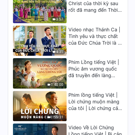
Christ của thời kỳ sau
ca 2026
Lời Đức Chúa Trời hằng ngày:
rốt đã mang đến Thời
Ba giai đoạn công tác | Trích
đại Vương quốc | Hợp
đoạn 15
3:57
Xướng Phúc Âm | Tiếng
7:40
Video nhạc Thánh Ca |
ngợi ca 2026
Tình yêu và thực chất
Lời Đức Chúa Trời hằng ngày:
của Đức Chúa Trời là vị
Ba giai đoạn công tác | Trích
tha
đoạn 16
4:31
10:35
Phim Lồng tiếng Việt |
Lời Đức Chúa Trời hằng ngày:
Phúc âm vương quốc
Ba giai đoạn công tác | Trích
đã truyền đến làng
đoạn 17
chúng tôi
7:05
1:40:00
Phim lồng tiếng Việt |
Lời Đức Chúa Trời hằng ngày:
Lời chứng muộn màng
Ba giai đoạn công tác | Trích
của tôi | Lời chứng cảm
đoạn 18
10:09
động về sự ăn năn
1:55:31
Video Về Lời Chứng
Lời Đức Chúa Trời hằng ngày:
Ba giai đoạn công tác | Trích
Lồng tiếng Việt | Bị cản