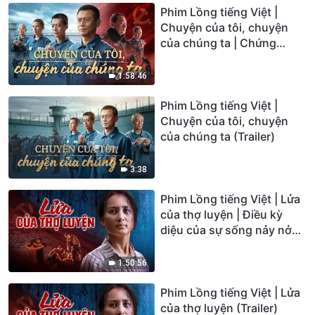
Phim Lồng tiếng Việt |
Chuyện của tôi, chuyện
của chúng ta | Chứng
ngôn đức tin trong các nhà
tù của ĐCSTQ
1:58:46
Phim Lồng tiếng Việt |
Chuyện của tôi, chuyện
của chúng ta (Trailer)
3:38
Phim Lồng tiếng Việt | Lửa
của thợ luyện | Điều kỳ
diệu của sự sống nảy nở
trong ngục quỷ
1:50:56
Phim Lồng tiếng Việt | Lửa
của thợ luyện (Trailer)