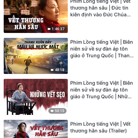
Phim Lồng tiếng Việt | Vết
thương hằn sâu | Đức tin
kiên định vào Đức Chúa
Trời trong nghịch cảnh
1:46:37
Phim Lồng tiếng Việt | Biên
niên sử về sự đàn áp tôn
giáo ở Trung Quốc | Thanh
xuân đầy Máu và Nước mắt
48:18
Phim Lồng tiếng Việt | Biên
niên sử về sự đàn áp tôn
giáo ở Trung Quốc | Những
vết sẹo
50:15
Phim Lồng tiếng Việt | Vết
thương hằn sâu (Trailer)