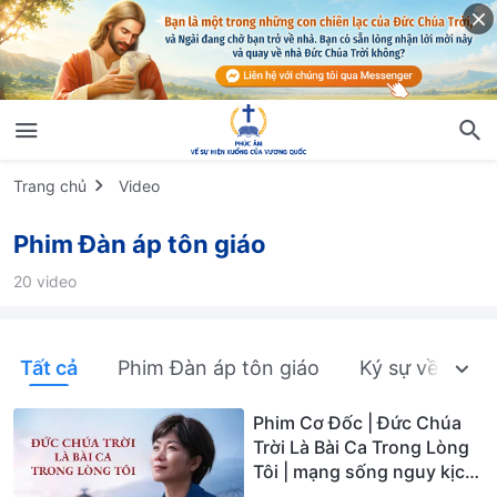
Trang chủ
Video
Phim Đàn áp tôn giáo
20 video
Tất cả
Phim Đàn áp tôn giáo
Ký sự về đàn á
Phim Cơ Đốc | Đức Chúa
Trời Là Bài Ca Trong Lòng
Tôi | mạng sống nguy kịch,
cô đã làm chứng cho ​một