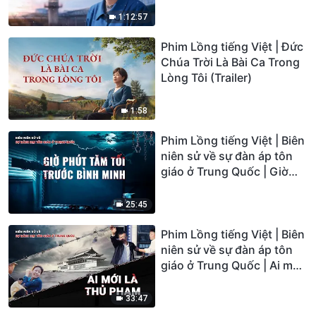
phép lạ thực sự!
1:12:57
Phim Lồng tiếng Việt | Đức
Chúa Trời Là Bài Ca Trong
Lòng Tôi (Trailer)
1:58
Phim Lồng tiếng Việt | Biên
niên sử về sự đàn áp tôn
giáo ở Trung Quốc | Giờ
phút tăm tối trước bình
minh
25:45
Phim Lồng tiếng Việt | Biên
niên sử về sự đàn áp tôn
giáo ở Trung Quốc | Ai mới
là thủ phạm
33:47