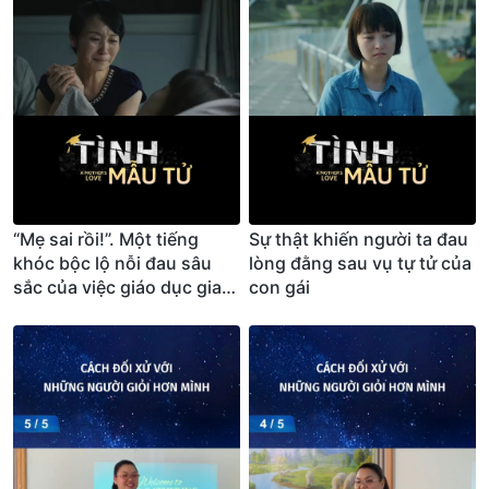
“Mẹ sai rồi!”. Một tiếng
Sự thật khiến người ta đau
khóc bộc lộ nỗi đau sâu
lòng đằng sau vụ tự tử của
sắc của việc giáo dục gia
con gái
đình…