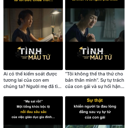
Ai có thể kiểm soát được
“Tôi không thể tha thứ cho
tương lai của con em
bản thân mình”. Sự tự trách
chúng ta? Người mẹ đã tìm
của con gái và sự hối hận
thấy câu trả lời từ lời Đức
của người mẹ đã khiến vô
Chúa Trời…
số người phải khóc!