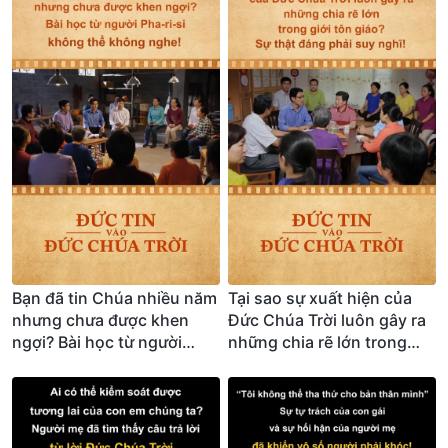
Bạn đã tin Chúa nhiều năm
Tại sao sự xuất hiện của
nhưng chưa được khen
Đức Chúa Trời luôn gây ra
ngợi? Bài học từ người
những chia rẽ lớn trong
Pha-ri-si không thể không
giới tôn giáo? Sự thật đáng
nghe!
phải suy nghĩ!