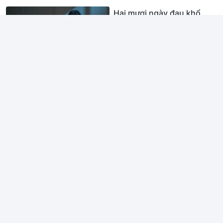
Hai mươi ngày đau khổ
Mười chín năm máu và
nước mắt
Thẩm vấn bí mật ở khách
sạn