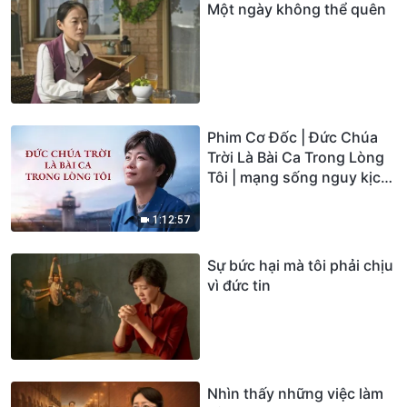
Một ngày không thể quên
Phim Cơ Đốc | Đức Chúa
Trời Là Bài Ca Trong Lòng
Tôi | mạng sống nguy kịch,
cô đã làm chứng cho ​một
phép lạ thực sự!
1:12:57
Sự bức hại mà tôi phải chịu
vì đức tin
Nhìn thấy những việc làm