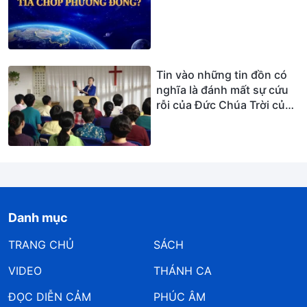
Tin vào những tin đồn có
nghĩa là đánh mất sự cứu
rỗi của Đức Chúa Trời của
những ngày sau rốt
Danh mục
TRANG CHỦ
SÁCH
VIDEO
THÁNH CA
ĐỌC DIỄN CẢM
PHÚC ÂM