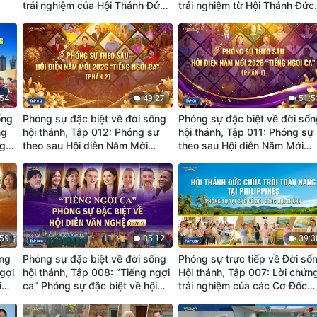
trải nghiệm của Hội Thánh Đức
trải nghiệm từ Hội Thánh Đức
(I)
Chúa Trời Toàn Năng Athens,
Chúa Trời Toàn Năng Florida:
Hy Lạp: Trải nghiệm sự phán
phán xét của Đức Chúa Trời 
xét và được làm tinh sạch tội lỗi
làm tinh sạch chúng ta
:54
49:27
51:5
ống
Phóng sự đặc biệt về đời sống
Phóng sự đặc biệt về đời số
ng
hội thánh, Tập 012: Phóng sự
hội thánh, Tập 011: Phóng sự
ng
theo sau Hội diễn Năm Mới
theo sau Hội diễn Năm Mới
2026 “Tiếng ngợi ca” (Phần 2)
2026 “Tiếng ngợi ca” (Phần 1
:59
35:12
39:3
ống
Phóng sự đặc biệt về đời sống
Phóng sự trực tiếp về Đời số
gợi
hội thánh, Tập 008: “Tiếng ngợi
Hội thánh, Tập 007: Lời chứn
i
ca” Phóng sự đặc biệt về hội
trải nghiệm của các Cơ Đốc
diễn văn nghệ (Phần 1)
nhân tại Hội Thánh ở
Philippines: Cách sự phán xé