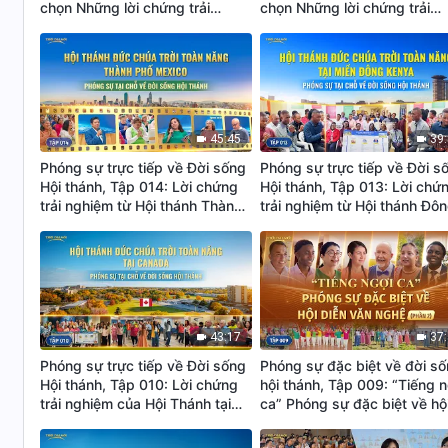
chọn Những lời chứng trải
chọn Những lời chứng trải
nghiệm được Yêu thích nhất (I)
nghiệm được Yêu thích nhất 
– Phần 2
– Phần 1
45:45
39
Phóng sự trực tiếp về Đời sống
Phóng sự trực tiếp về Đời s
Hội thánh, Tập 014: Lời chứng
Hội thánh, Tập 013: Lời chứ
trải nghiệm từ Hội thánh Thành
trải nghiệm từ Hội thánh Đô
phố Mexico: Sự phán xét của lời
Kenya: Đã có con đường để
Đức Chúa Trời làm tinh sạch
được tinh sạch khỏi tội lỗi
chúng ta
43:17
37
Phóng sự trực tiếp về Đời sống
Phóng sự đặc biệt về đời s
Hội thánh, Tập 010: Lời chứng
hội thánh, Tập 009: “Tiếng n
trải nghiệm của Hội Thánh tại
ca” Phóng sự đặc biệt về hộ
Canada: Sự phán xét của Đức
diễn văn nghệ (Phần 2)
Chúa Trời là ánh sáng cứu rỗi