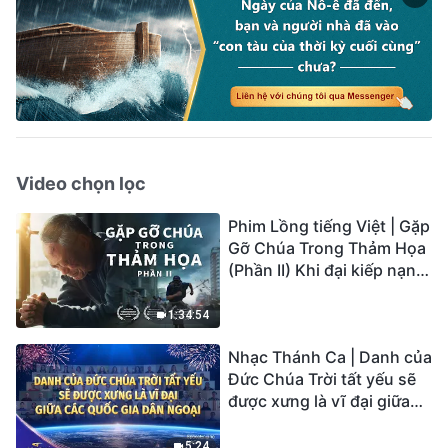
Video chọn lọc
Phim Lồng tiếng Việt | Gặp
Gỡ Chúa Trong Thảm Họa
(Phần II) Khi đại kiếp nạn
củaTrái Đất ập đến, ai có
thể có được sự cứu rỗi của
1:34:54
Chúa?
Nhạc Thánh Ca | Danh của
Đức Chúa Trời tất yếu sẽ
được xưng là vĩ đại giữa
các quốc gia dân ngoại |
Hợp Xướng Phúc Âm |
5:24