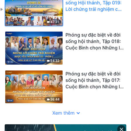
sống Hội thánh, Tập 019:
Lời chứng trải nghiệm của
Hội Thánh Đức Chúa Trời
Toàn Năng Sydney, Úc:
47:31
Trưởng thành qua thất bại
và trắc trở
Phóng sự đặc biệt về đời
sống hội thánh, Tập 018:
Cuộc Bình chọn Những lời
chứng trải nghiệm được
Yêu thích nhất (I) – Phần 2
54:32
Phóng sự đặc biệt về đời
sống hội thánh, Tập 017:
Cuộc Bình chọn Những lời
chứng trải nghiệm được
Yêu thích nhất (I) – Phần 1
56:44
Xem thêm