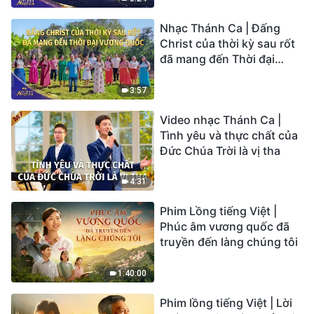
Tiếng ngợi ca 2026
Nhạc Thánh Ca | Đấng
Christ của thời kỳ sau rốt
đã mang đến Thời đại
Vương quốc | Hợp Xướng
Phúc Âm | Tiếng ngợi ca
3:57
2026
Video nhạc Thánh Ca |
Tình yêu và thực chất của
Đức Chúa Trời là vị tha
4:31
Phim Lồng tiếng Việt |
Phúc âm vương quốc đã
truyền đến làng chúng tôi
1:40:00
Phim lồng tiếng Việt | Lời