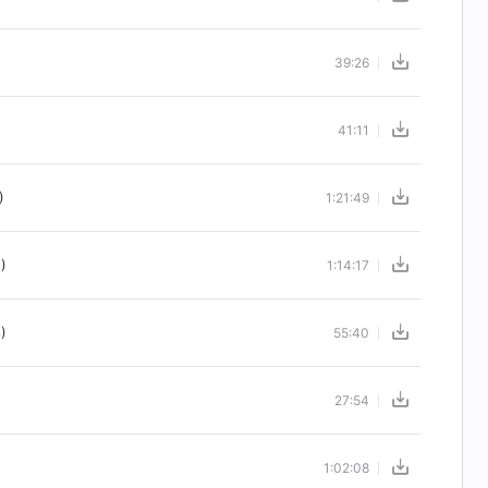
39:26
41:11
)
1:21:49
)
1:14:17
)
55:40
27:54
1:02:08