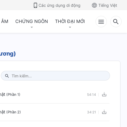
Các ứng dụng di động
Tiếng Việt
 ÂM
CHỨNG NGÔN
THỜI ĐẠI MỚI
hương)
Type 1 or more characters for results.
hật
(Phần 1)
54:14
hật
(Phần 2)
34:21