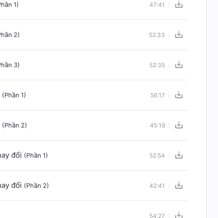
hần 1)
47:41
hần 2)
52:33
hần 3)
52:35
i
(Phần 1)
56:17
i
(Phần 2)
45:19
hay đổi
(Phần 1)
52:54
hay đổi
(Phần 2)
42:41
54:27