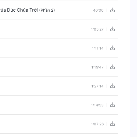
 của Đức Chúa Trời
(Phần 2)
40:00
1:05:27
1:11:14
1:19:47
1:27:14
1:14:53
1:07:26