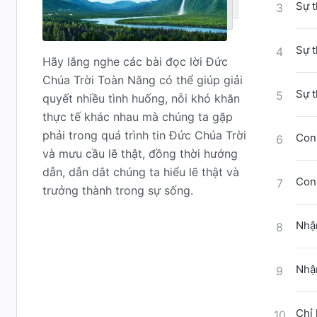
Sự t
3
Sự t
4
Hãy lắng nghe các bài đọc lời Đức
Chúa Trời Toàn Năng có thể giúp giải
Sự t
5
quyết nhiều tình huống, nỗi khó khăn
thực tế khác nhau mà chúng ta gặp
phải trong quá trình tin Đức Chúa Trời
Con
6
và mưu cầu lẽ thật, đồng thời hướng
dẫn, dẫn dắt chúng ta hiểu lẽ thật và
Con
7
trưởng thành trong sự sống.
Nhận
8
Nhận
9
Chỉ 
10