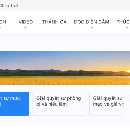
Chúa Trời!
CH
VIDEO
THÁNH CA
ĐỌC DIỄN CẢM
PHÚC
ết sự mưu
Giải quyết sự phòng
Giải quyết sự gi
ị
bị và hiểu lầm
mạo và giả vờ