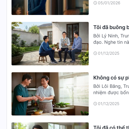
05/01/2026
Tôi đã buông 
Bởi Lý Ninh, Tr
đạo. Nghe tin nà
mấy…
01/12/2025
Không có sự p
Bởi Lôi Băng, T
nhiệm được bổn 
truyền phúc âm
01/12/2025
Tôi đã có thể