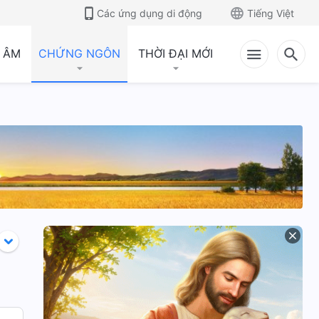
Các ứng dụng di động
Tiếng Việt
 ÂM
CHỨNG NGÔN
THỜI ĐẠI MỚI
ả
Giải quyết ý định
Giải quyết những
muốn được ban
quan niệm truyền
phước
thống