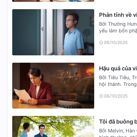
Phản tỉnh về v
Bởi Thường Hưng
yếu làm bổn phận
ngưỡng mộ…
06/10/2025
Hậu quả của v
Bởi Tiêu Tiêu, 
hội thánh. Trong
kém, …
06/10/2025
Tôi đã buông b
Bởi Melvin, Hàn 