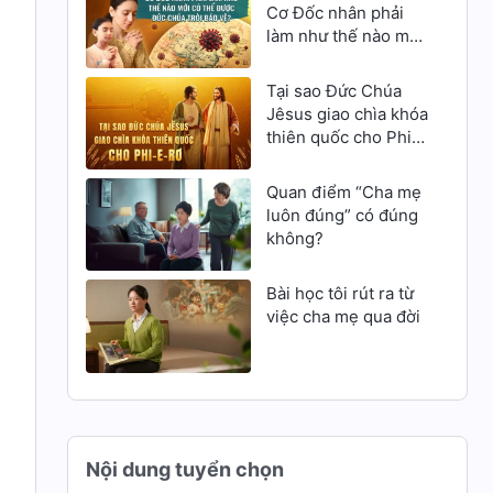
kề
Cơ Đốc nhân phải
làm như thế nào mới
có thể được Đức
Chúa Trời bảo vệ?
Tại sao Đức Chúa
Jêsus giao chìa khóa
thiên quốc cho Phi-
e-rơ
Quan điểm “Cha mẹ
luôn đúng” có đúng
không?
Bài học tôi rút ra từ
việc cha mẹ qua đời
Nội dung tuyển chọn