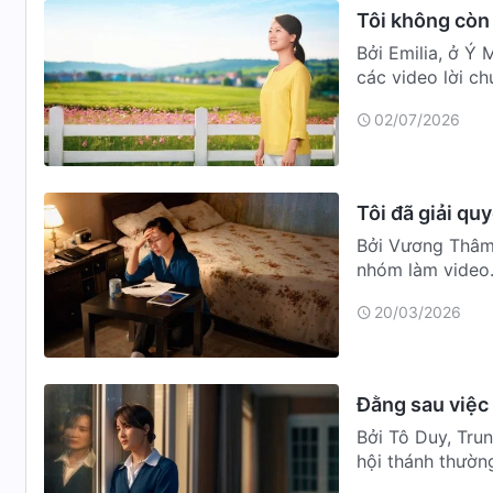
Tôi không còn 
Bởi Emilia, ở Ý Mấy năm nay, tôi luôn thực hiện bổn phận diễn viên, quay
các video lời c
phận…
02/07/2026
Tôi đã giải qu
Bởi Vương Thâm
nhóm làm video.
nếu không thì …
20/03/2026
Đằng sau việc
Bởi Tô Duy, Trun
hội thánh thường
Người thì…