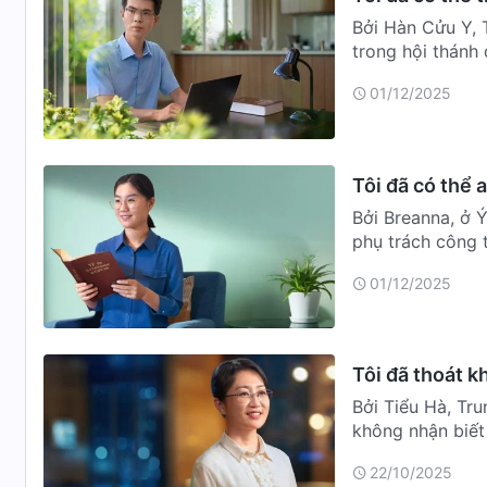
Bởi Hàn Cửu Y, 
trong hội thánh 
học …
01/12/2025
Tôi đã có thể 
Bởi Breanna, ở 
phụ trách công t
một k…
01/12/2025
Tôi đã thoát k
Bởi Tiểu Hà, Tr
không nhận biết
Trời, n…
22/10/2025