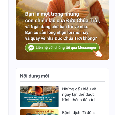
Nội dung mới
Những dấu hiệu về
ngày tận thế được
Kinh thánh tiên tri đã
xuất hiện, kết cục
của vạn vật đã gần
Bệnh dịch đã đến: