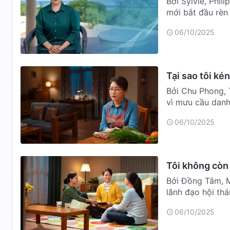
Bởi Sylvie, Phil
mới bắt đầu rèn
…
06/10/2025
Tại sao tôi ké
Bởi Chu Phong, 
vì mưu cầu danh 
chị L…
06/10/2025
Tôi không còn 
Bởi Đồng Tâm, 
lãnh đạo hội thá
cảm …
06/10/2025