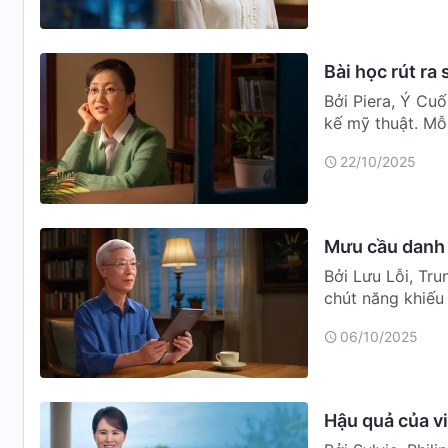
Bài học rút ra
Bởi Piera, Ý Cuố
kế mỹ thuật. Mỗi
c…
22/10/2025
Mưu cầu danh l
Bởi Lưu Lỗi, Tr
chút năng khiếu
trong hội t…
06/10/2025
Hậu quả của vi