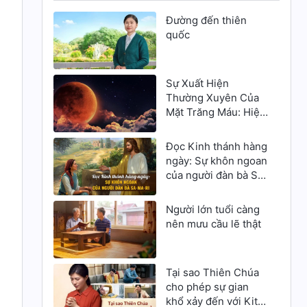
Đường đến thiên
quốc
Sự Xuất Hiện
Thường Xuyên Của
Mặt Trăng Máu: Hiện
Tượng Thiên Văn,
Hay Lời Cảnh Báo Về
Đọc Kinh thánh hàng
Thời Kỳ Sau Rốt?
ngày: Sự khôn ngoan
của người đàn bà Sa-
ma-ri
Người lớn tuổi càng
nên mưu cầu lẽ thật
Tại sao Thiên Chúa
cho phép sự gian
khổ xảy đến với Kitô