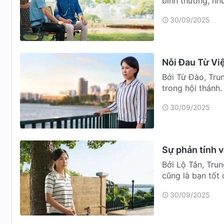
bình thường, nh
chị em …
30/09/2025
Nỗi Đau Từ Vi
Bởi Từ Đào, Tru
trong hội thánh
trong các ph…
30/09/2025
Sự phản tỉnh v
Bởi Lộ Tân, Tru
cũng là bạn tốt 
công tác…
30/09/2025