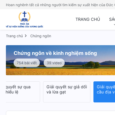
Hoan nghênh tất cả những người tìm kiếm sự xuất hiện của Đức 
TRANG CHỦ
SÁ
Trang chủ
Chứng ngôn
Chứng ngôn về kinh nghiệm sống
754 bài viết
39 video
iải quyết sự qua
Giải quyết sự giả dối
Giải quy
a chiếu lệ
và lừa gạt
cầu địa v