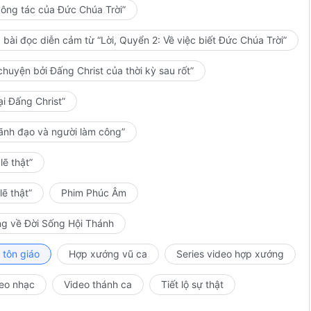
công tác của Đức Chúa Trời”
bài đọc diễn cảm từ “Lời, Quyển 2: Về việc biết Đức Chúa Trời”
huyện bởi Đấng Christ của thời kỳ sau rốt”
ại Đấng Christ”
lãnh đạo và người làm công”
ẽ thật”
ẽ thật”
Phim Phúc Âm
ng về Đời Sống Hội Thánh
 tôn giáo
Hợp xướng vũ ca
Series video hợp xướng
eo nhạc
Video thánh ca
Tiết lộ sự thật