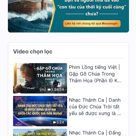
Video chọn lọc
Phim Lồng tiếng Việt |
Gặp Gỡ Chúa Trong
Thảm Họa (Phần II) Khi
đại kiếp nạn củaTrái
1:34:54
Đất ập đến, ai có thể
Nhạc Thánh Ca | Danh
có được sự cứu rỗi của
của Đức Chúa Trời tất
Chúa?
yếu sẽ được xưng là vĩ
đại giữa các quốc gia
5:24
dân ngoại | Hợp Xướng
Nhạc Thánh Ca | Đấng
Phúc Âm | Tiếng ngợi