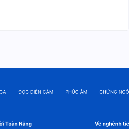
CA
ĐỌC DIỄN CẢM
PHÚC ÂM
CHỨNG NG
ời Toàn Năng
Về nghênh ti