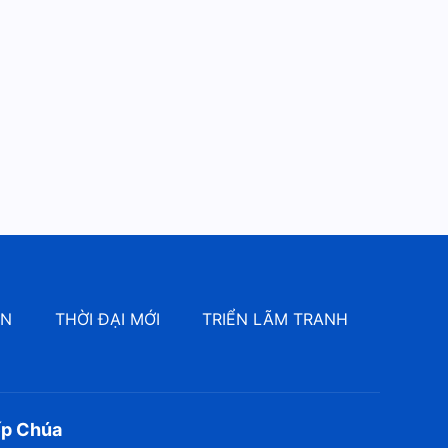
ÔN
THỜI ĐẠI MỚI
TRIỂN LÃM TRANH
ếp Chúa