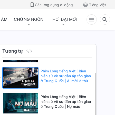
Các ứng dụng di động
Tiếng Việt
 ÂM
CHỨNG NGÔN
THỜI ĐẠI MỚI
Phim Lồng tiếng Việt | Biên
Tương tự
niên sử về sự đàn áp tôn giáo
2
/
6
ở Trung Quốc | Giờ phút tăm
25:45
tối trước bình minh
Phim Lồng tiếng Việt | Biên
niên sử về sự đàn áp tôn giáo
ở Trung Quốc | Ai mới là thủ
33:47
phạm
Phim Lồng tiếng Việt | Biên
niên sử về sự đàn áp tôn giáo
ở Trung Quốc | Nợ máu
47:59