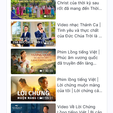
Christ của thời kỳ sau
ca 2026
rốt đã mang đến Thời
đại Vương quốc | Hợp
3:57
Xướng Phúc Âm | Tiếng
Video nhạc Thánh Ca |
ngợi ca 2026
Tình yêu và thực chất
của Đức Chúa Trời là vị
tha
4:31
Phim Lồng tiếng Việt |
Phúc âm vương quốc
đã truyền đến làng
chúng tôi
1:40:00
Phim lồng tiếng Việt |
Lời chứng muộn màng
của tôi | Lời chứng cảm
động về sự ăn năn
1:55:31
Video Về Lời Chứng
Lồng tiếng Việt | Bị cản