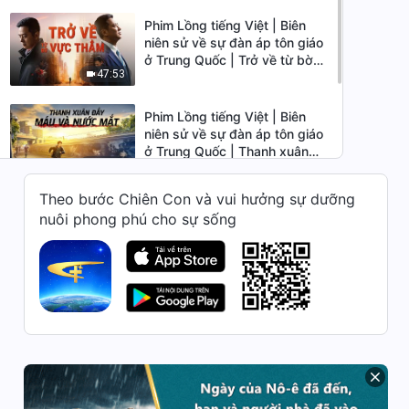
Phim Lồng tiếng Việt | Biên
niên sử về sự đàn áp tôn giáo
ở Trung Quốc | Trở về từ bờ
47:53
vực thẳm
Phim Lồng tiếng Việt | Biên
niên sử về sự đàn áp tôn giáo
ở Trung Quốc | Thanh xuân
48:18
đầy Máu và Nước mắt
Theo bước Chiên Con và vui hưởng sự dưỡng
Phim Lồng tiếng Việt | Biên
nuôi phong phú cho sự sống
niên sử về sự đàn áp tôn giáo
ở Trung Quốc | Những vết sẹo
50:15