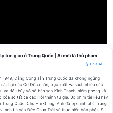
áp tôn giáo ở Trung Quốc | Ai mới là thủ phạm
Chia sẻ
năm 1949, Đảng Cộng sản Trung Quốc đã không ngừng
 sát hại các Cơ Đốc nhân, trục xuất và sách nhiễu các
hu và tiêu hủy vô số bản sao Kinh Thánh, niêm phong và
óa sổ tất cả các Hội thánh tư gia. Bộ phim tài liệu này
 Trung Quốc, Chu Hải Giang. Anh đã bị chính phủ Trung
ỉ vì anh tin vào Đức Chúa Trời và thực hiện bổn phận. Sau