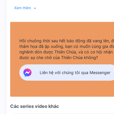
cái chết của Chu Hải Giang, gia đình anh cũng bị Tr
Xem thêm
không thể đòi lại công lý cho người đã khuất, mà cò
Hồi chuông thời sau hết báo động đã vang lên, đ
thảm họa đã ập xuống, bạn có muốn cùng gia đì
nghênh đón được Thiên Chúa, và có cơ hội nhận
được sự che chở của Thiên Chúa không?
Liên hệ với chúng tôi qua Messenger
Các series video khác