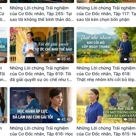
m
Những Lời chứng Trải nghiệm
Những Lời chứng Trải nghiệm
Cứ
của Cơ Đốc nhân, Tập 265: Tại
của Cơ Đốc nhân, Tập 117: Tạ
hông
sao tôi không thể bình thản đón
sao tôi kén chọn bổn phận
nhận bổn phận
:01
35:45
38:5
m
Những Lời chứng Trải nghiệm
Những Lời chứng Trải nghiệm
Tôi
của Cơ Đốc nhân, Tập 619: Tôi
của Cơ Đốc nhân, Tập 618:
ận
đã giải quyết sự ức chế như thế
Thật nhẹ nhõm khi cởi bỏ lớp
nào
ngụy trang
:28
42:42
29:5
m
Những Lời chứng Trải nghiệm
Những Lời chứng Trải nghiệm
của Cơ Đốc nhân, Tập 616: Học
của Cơ Đốc nhân, Tập 615: N