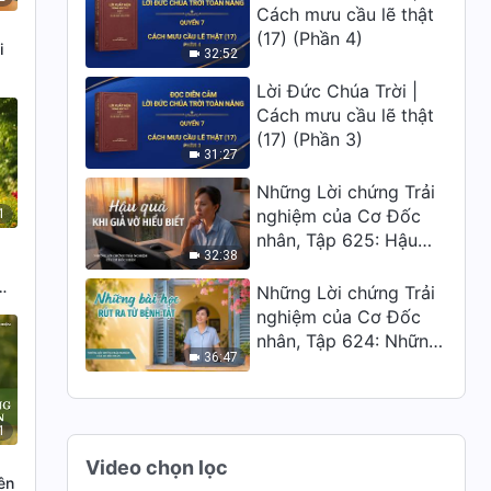
Cách mưu cầu lẽ thật
(17) (Phần 4)
i
32:52
Lời Đức Chúa Trời |
Cách mưu cầu lẽ thật
(17) (Phần 3)
31:27
Những Lời chứng Trải
nghiệm của Cơ Đốc
1
nhân, Tập 625: Hậu
32:38
quả khi giả vờ hiểu
biết
Những Lời chứng Trải
nghiệm của Cơ Đốc
nhân, Tập 624: Những
36:47
bài học rút ra từ bệnh
tật
1
Video chọn lọc
ên