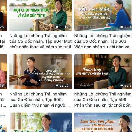
:25
38:17
29:1
m
Những Lời chứng Trải nghiệm
Những Lời chứng Trải nghiệm
Tại
của Cơ Đốc nhân, Tập 604: Một
của Cơ Đốc nhân, Tập 603:
hiệm
chút nhận thức về cảm xúc tự ti
Việc đón nhận sự chỉ dẫn và
giúp đỡ có ích cho tôi như th
nào
:18
38:56
35:3
m
Những Lời chứng Trải nghiệm
Những Lời chứng Trải nghiệm
Tôi
của Cơ Đốc nhân, Tập 600:
của Cơ Đốc nhân, Tập 599:
ủa
Quan điểm “Nữ nhân vì người
Phản tỉnh sau khi từ chối bổn
mình thích mà điểm trang” có
phận
đúng không?