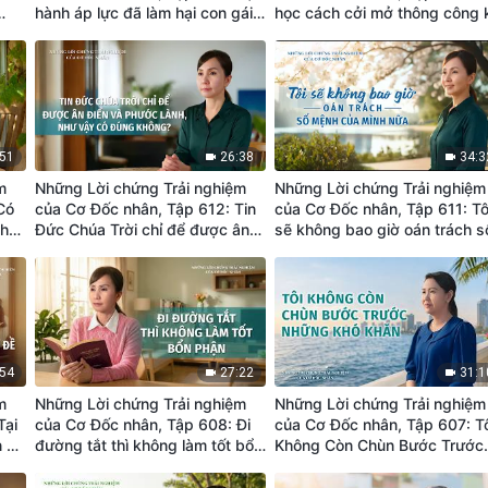
hành áp lực đã làm hại con gái
học cách cởi mở thông công 
tôi
gặp khó khăn
:51
26:38
34:3
m
Những Lời chứng Trải nghiệm
Những Lời chứng Trải nghiệm
Có
của Cơ Đốc nhân, Tập 612: Tin
của Cơ Đốc nhân, Tập 611: Tô
phận
Đức Chúa Trời chỉ để được ân
sẽ không bao giờ oán trách s
điển và phước lành, như vậy có
mệnh của mình nữa
đúng không?
:54
27:22
31:1
m
Những Lời chứng Trải nghiệm
Những Lời chứng Trải nghiệm
Tại
của Cơ Đốc nhân, Tập 608: Đi
của Cơ Đốc nhân, Tập 607: T
n đề
đường tắt thì không làm tốt bổn
Không Còn Chùn Bước Trước
phận
Những Khó Khăn