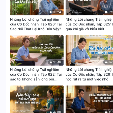
38:24
32
Những Lời chứng Trải nghiệm
Những Lời chứng Trải nghiệ
của Cơ Đốc nhân, Tập 626: Tại
của Cơ Đốc nhân, Tập 625:
Sao Nói Thật Lại Khó Đến Vậy?
quả khi giả vờ hiểu biết
30:40
36
Những Lời chứng Trải nghiệm
Những Lời chứng Trải nghiệ
của Cơ Đốc nhân, Tập 622: Tại
của Cơ Đốc nhân, Tập 329: 
sao tôi không sẵn lòng bồi
học rút ra từ một việc nhỏ
dưỡng người khác
42:00
41