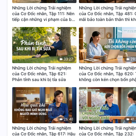
Những Lời chứng Trải nghiệm
Những Lời chứng Trải nghiệ
của Cơ Đốc nhân, Tập 111: Nên
của Cơ Đốc nhân, Tập 481: 
tiếp cận những vi phạm của bản
mãi bảo toàn bản thân thì k
thân thế nào
thể làm tốt bổn phận
33:27
29
Những Lời chứng Trải nghiệm
Những Lời chứng Trải nghiệ
của Cơ Đốc nhân, Tập 621:
của Cơ Đốc nhân, Tập 620: 
Phản tỉnh sau khi bị tỉa sửa
không còn kén chọn bổn ph
nữa
26:40
41
Những Lời chứng Trải nghiệm
Những Lời chứng Trải nghiệ
của Cơ Đốc nhân, Tập 617: Hậu
của Cơ Đốc nhân, Tập 232: