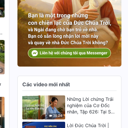
4
0
Các video mới nhất
ừ
Những Lời chứng Trải
nghiệm của Cơ Đốc
nhân, Tập 626: Tại Sao
38:24
Nói Thật Lại Khó Đến
Vậy?
Lời Đức Chúa Trời |
2