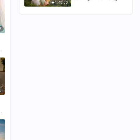
1:40:00
chúng tôi
8
ế
5