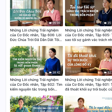
26:00
35
Những Lời chứng Trải nghiệm
Những Lời chứng Trải nghiệ
của Cơ Đốc nhân, Tập 606: Lời
của Cơ Đốc nhân, Tập 605: 
Đức Chúa Trời Đã Dẫn Dắt Tôi
sao tôi sợ gánh vác trách n
Buông Bỏ Những Âu Lo
trong bổn phận?
38:42
32
Những Lời chứng Trải nghiệm
Những Lời chứng Trải nghiệ
của Cơ Đốc nhân, Tập 602: Tìm
của Cơ Đốc nhân, Tập 601: 
kiếm nguyên tắc trong bổn
đã thoát khỏi sự trói buộc c
phận là rất quan trọng
lòng đố kỵ