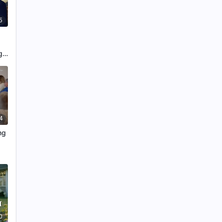
5
g
4
ng
0