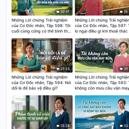
30:37
36
Những Lời chứng Trải nghiệm
Những Lời chứng Trải nghiệ
của Cơ Đốc nhân, Tập 598: Tôi
của Cơ Đốc nhân, Tập 597: 
cuối cùng cũng có thể bình thản
lo ngại điều gì khi thoái thác
tiếp nhận bổn phận của mình
phận
39:24
30
Những Lời chứng Trải nghiệm
Những Lời chứng Trải nghiệ
của Cơ Đốc nhân, Tập 594: Nói
của Cơ Đốc nhân, Tập 593: 
dối là để bảo vệ điều gì?
không còn mưu cầu vận ma
nữa
35:28
33