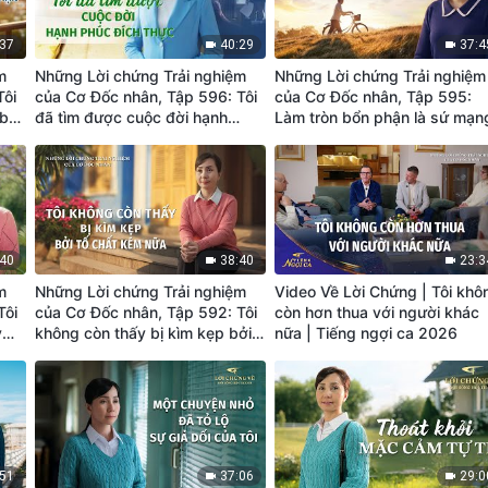
:37
40:29
37:4
m
Những Lời chứng Trải nghiệm
Những Lời chứng Trải nghiệm
Tôi
của Cơ Đốc nhân, Tập 596: Tôi
của Cơ Đốc nhân, Tập 595:
 bổn
đã tìm được cuộc đời hạnh
Làm tròn bổn phận là sứ mạn
phúc đích thực
mà Đức Chúa Trời ủy thác
:40
38:40
23:3
m
Những Lời chứng Trải nghiệm
Video Về Lời Chứng | Tôi khô
Tôi
của Cơ Đốc nhân, Tập 592: Tôi
còn hơn thua với người khác
y
không còn thấy bị kìm kẹp bởi
nữa | Tiếng ngợi ca 2026
tố chất kém nữa
:51
37:06
29:0