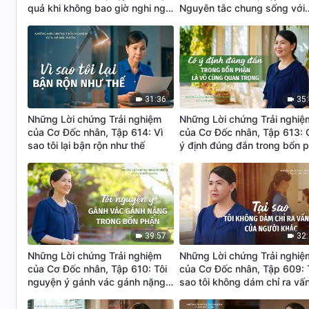
quả khi không bao giờ nghi ngờ
Nguyên tắc chung sống với
người mình dùng
người khác
31:36
35
Những Lời chứng Trải nghiệm
Những Lời chứng Trải nghiệ
của Cơ Đốc nhân, Tập 614: Vì
của Cơ Đốc nhân, Tập 613: 
sao tôi lại bận rộn như thế
ý định đúng đắn trong bổn 
là vô cùng quan trọng
39:57
32
Những Lời chứng Trải nghiệm
Những Lời chứng Trải nghiệ
của Cơ Đốc nhân, Tập 610: Tôi
của Cơ Đốc nhân, Tập 609: 
nguyện ý gánh vác gánh nặng
sao tôi không dám chỉ ra vấ
trong bổn phận
của người khác