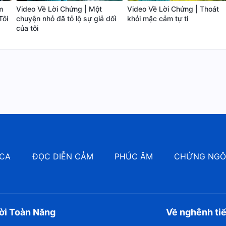
m
Video Về Lời Chứng | Một
Video Về Lời Chứng | Thoát
Tôi
chuyện nhỏ đã tỏ lộ sự giả dối
khỏi mặc cảm tự ti
của tôi
CA
ĐỌC DIỄN CẢM
PHÚC ÂM
CHỨNG NG
ời Toàn Năng
Về nghênh ti