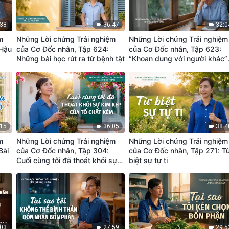
:38
36:47
32:0
m
Những Lời chứng Trải nghiệm
Những Lời chứng Trải nghiệm
 Hậu
của Cơ Đốc nhân, Tập 624:
của Cơ Đốc nhân, Tập 623:
Những bài học rút ra từ bệnh tật
“Khoan dung với người khác”
có thực sự là nhân tính tốt
không?
:15
36:05
38:4
m
Những Lời chứng Trải nghiệm
Những Lời chứng Trải nghiệm
Bài
của Cơ Đốc nhân, Tập 304:
của Cơ Đốc nhân, Tập 271: T
Cuối cùng tôi đã thoát khỏi sự
biệt sự tự ti
kìm kẹp của tố chất kém
:03
27:59
29:5