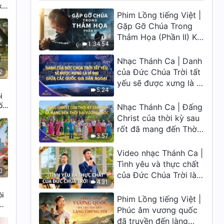
khi
Phim Lồng tiếng Việt |
Gặp Gỡ Chúa Trong
Thảm Họa (Phần II) Khi
1:34:54
đại kiếp nạn củaTrái
Đất ập đến, ai có thể
Nhạc Thánh Ca | Danh
có được sự cứu rỗi
của Đức Chúa Trời tất
2
của Chúa?
yếu sẽ được xưng là vĩ
5:24
đại giữa các quốc gia
i
dân ngoại | Hợp
ố
Nhạc Thánh Ca | Đấng
Xướng Phúc Âm |
Christ của thời kỳ sau
Tiếng ngợi ca 2026
rốt đã mang đến Thời
3:57
đại Vương quốc | Hợp
Xướng Phúc Âm |
Video nhạc Thánh Ca |
Tiếng ngợi ca 2026
Tình yêu và thực chất
0
của Đức Chúa Trời là
4:31
vị tha
ôi
Phim Lồng tiếng Việt |
Phúc âm vương quốc
đã truyền đến làng