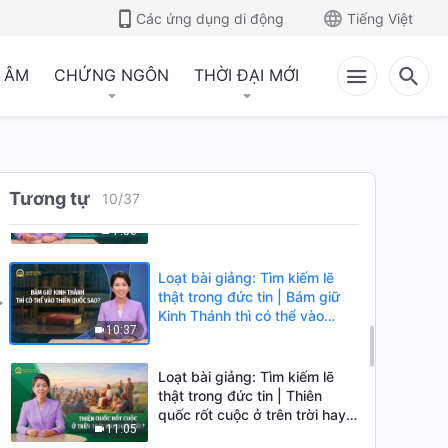
muốn nghênh đón Chúa thì
Các ứng dụng di động
Tiếng Việt
19:38
phải nghe tiếng Ngài
 ÂM
CHỨNG NGÔN
THỜI ĐẠI MỚI
Loạt bài giảng: Tìm kiếm lẽ
thật trong đức tin | Ý nghĩa
thật sự của câu “Ai tin Con, thì
10:50
được sự sống đời đời” là gì?
Loạt bài giảng: Tìm kiếm lẽ
Tương tự
thật trong đức tin | Khốn thay
10
/
37
cho những ai chỉ chờ Chúa
7:56
ngự mây giáng lâm
Loạt bài giảng: Tìm kiếm lẽ
thật trong đức tin | Bám giữ
Kinh Thánh thì có thể vào
10:37
thiên quốc sao?
Loạt bài giảng: Tìm kiếm lẽ
thật trong đức tin | Thiên
quốc rốt cuộc ở trên trời hay
11:05
dưới đất?