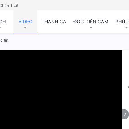
Chúa Trời!
CH
VIDEO
THÁNH CA
ĐỌC DIỄN CẢM
PHÚC
c tin