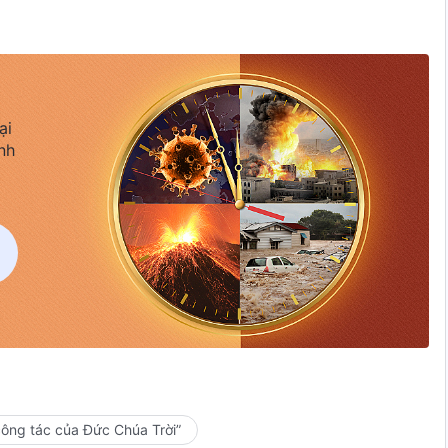
ại
nh
công tác của Đức Chúa Trời”