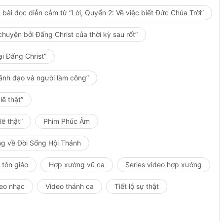
bài đọc diễn cảm từ “Lời, Quyển 2: Về việc biết Đức Chúa Trời”
huyện bởi Đấng Christ của thời kỳ sau rốt”
ại Đấng Christ”
lãnh đạo và người làm công”
ẽ thật”
ẽ thật”
Phim Phúc Âm
ng về Đời Sống Hội Thánh
 tôn giáo
Hợp xướng vũ ca
Series video hợp xướng
eo nhạc
Video thánh ca
Tiết lộ sự thật