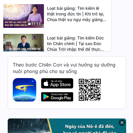
Loạt bài giảng: Tìm kiếm lẽ
thật trong đức tin | Khi trở lại,
Chúa thật sự ngự mây giáng
11:13
lâm sao?
Loạt bài giảng: Tìm kiếm Đức
tin Chân chính | Tại sao Đức
Chúa Trời nhập thể để thực
32:19
hiện công tác phán xét thời kỳ
sau rốt của Ngài?
Theo bước Chiên Con và vui hưởng sự dưỡng
Loạt bài giảng: Tìm kiếm Đức
nuôi phong phú cho sự sống
tin Chân chính | Phân biệt
Christ giả với Đấng Christ thật
30:48
Loạt bài giảng: Tìm kiếm Đức
tin Chân chính | Nhận biết ba
giai đoạn công tác đều do
34:11
một Đức Chúa Trời duy nhất
thực hiện
Loạt bài giảng: Tìm kiếm Đức
tin Chân chính | Vì sao Đức