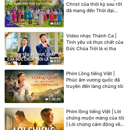
Christ của thời kỳ sau rốt
đã mang đến Thời đại
Vương quốc | Hợp Xướng
Phúc Âm | Tiếng ngợi ca
3:57
2026
Video nhạc Thánh Ca |
Tình yêu và thực chất của
Đức Chúa Trời là vị tha
4:31
Phim Lồng tiếng Việt |
Phúc âm vương quốc đã
truyền đến làng chúng tôi
1:40:00
Phim lồng tiếng Việt | Lời
chứng muộn màng của tôi
| Lời chứng cảm động về