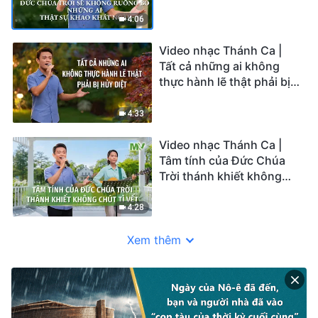
khao khát Ngài
4:06
Video nhạc Thánh Ca |
Tất cả những ai không
thực hành lẽ thật phải bị
hủy diệt
4:33
Video nhạc Thánh Ca |
Tâm tính của Đức Chúa
Trời thánh khiết không
chút tì vết
4:28
Xem thêm