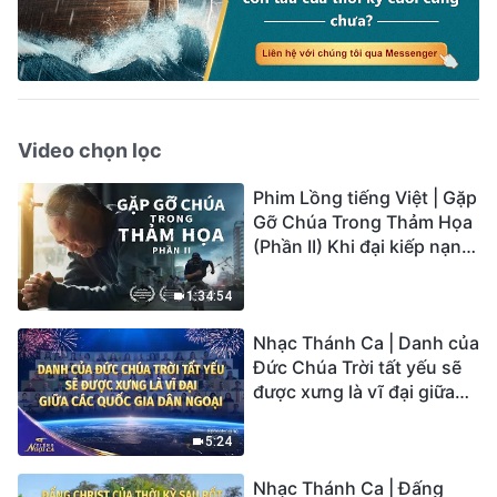
Video chọn lọc
Phim Lồng tiếng Việt | Gặp
Gỡ Chúa Trong Thảm Họa
(Phần II) Khi đại kiếp nạn
củaTrái Đất ập đến, ai có
thể có được sự cứu rỗi của
1:34:54
Chúa?
Nhạc Thánh Ca | Danh của
Đức Chúa Trời tất yếu sẽ
được xưng là vĩ đại giữa
các quốc gia dân ngoại |
Hợp Xướng Phúc Âm |
5:24
Tiếng ngợi ca 2026
Nhạc Thánh Ca | Đấng