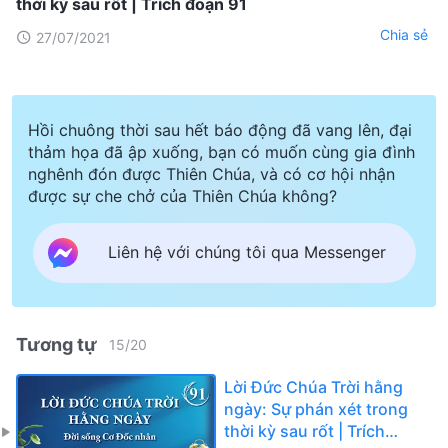
thời kỳ sau rốt | Trích đoạn 91
Chia sẻ
27/07/2021
Hồi chuông thời sau hết báo động đã vang lên, đại
thảm họa đã ập xuống, bạn có muốn cùng gia đình
nghênh đón được Thiên Chúa, và có cơ hội nhận
được sự che chở của Thiên Chúa không?
Liên hệ với chúng tôi qua Messenger
Tương tự
15
/
20
Lời Đức Chúa Trời hằng
ngày: Sự phán xét trong
thời kỳ sau rốt | Trích