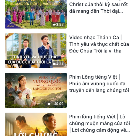
Christ của thời kỳ sau rốt
đã mang đến Thời đại
Vương quốc | Hợp Xướng
Phúc Âm | Tiếng ngợi ca
3:57
2026
Video nhạc Thánh Ca |
Tình yêu và thực chất của
Đức Chúa Trời là vị tha
4:31
Phim Lồng tiếng Việt |
Phúc âm vương quốc đã
truyền đến làng chúng tôi
1:40:00
Phim lồng tiếng Việt | Lời
chứng muộn màng của tôi
| Lời chứng cảm động về