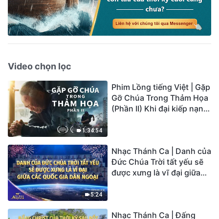
Video chọn lọc
Phim Lồng tiếng Việt | Gặp
Gỡ Chúa Trong Thảm Họa
(Phần II) Khi đại kiếp nạn
củaTrái Đất ập đến, ai có
thể có được sự cứu rỗi của
1:34:54
Chúa?
Nhạc Thánh Ca | Danh của
Đức Chúa Trời tất yếu sẽ
được xưng là vĩ đại giữa
các quốc gia dân ngoại |
Hợp Xướng Phúc Âm |
5:24
Tiếng ngợi ca 2026
Nhạc Thánh Ca | Đấng