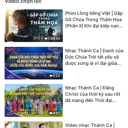
Video chọn lọc
Phim Lồng tiếng Việt | Gặp
Gỡ Chúa Trong Thảm Họa
(Phần II) Khi đại kiếp nạn
củaTrái Đất ập đến, ai có
thể có được sự cứu rỗi của
1:34:54
Chúa?
Nhạc Thánh Ca | Danh của
Đức Chúa Trời tất yếu sẽ
được xưng là vĩ đại giữa
các quốc gia dân ngoại |
Hợp Xướng Phúc Âm |
5:24
Tiếng ngợi ca 2026
Nhạc Thánh Ca | Đấng
Christ của thời kỳ sau rốt
đã mang đến Thời đại
Vương quốc | Hợp Xướng
Phúc Âm | Tiếng ngợi ca
3:57
2026
Video nhạc Thánh Ca |