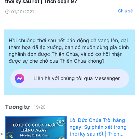
thời kỳ sau rốt | Trích đoạn 97
Chia sẻ
01/10/2021
Hồi chuông thời sau hết báo động đã vang lên, đại
thảm họa đã ập xuống, bạn có muốn cùng gia đình
nghênh đón được Thiên Chúa, và có cơ hội nhận
được sự che chở của Thiên Chúa không?
Liên hệ với chúng tôi qua Messenger
Tương tự
19
/
20
Lời Đức Chúa Trời hằng
ngày: Sự phán xét trong
thời kỳ sau rốt | Trích