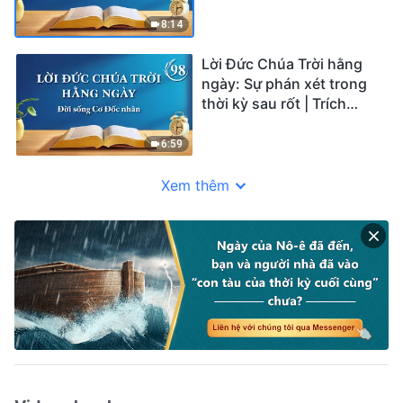
đoạn 97
8:14
Lời Đức Chúa Trời hằng
ngày: Sự phán xét trong
thời kỳ sau rốt | Trích
đoạn 98
6:59
Xem thêm