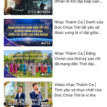
(Phần II) Khi đại kiếp nạn
củaTrái Đất ập đến, ai có
thể có được sự cứu rỗi của
1:34:54
Chúa?
Nhạc Thánh Ca | Danh của
Đức Chúa Trời tất yếu sẽ
được xưng là vĩ đại giữa
các quốc gia dân ngoại |
Hợp Xướng Phúc Âm |
5:24
Tiếng ngợi ca 2026
Nhạc Thánh Ca | Đấng
Christ của thời kỳ sau rốt
đã mang đến Thời đại
Vương quốc | Hợp Xướng
Phúc Âm | Tiếng ngợi ca
3:57
2026
Video nhạc Thánh Ca |
Tình yêu và thực chất của
Đức Chúa Trời là vị tha
4:31