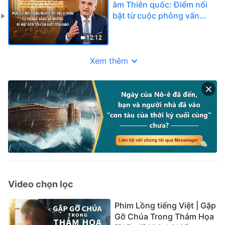
âm Thiên quốc: Điểm nổi
bật từ cuộc phỏng vấn
chuyên sâu: Mục sư nổi
tiếng người Mỹ vạch trần
12:12
sự hoang vắng và những
bí mật đen tối của giới tôn
Xem thêm
giáo
Video chọn lọc
Phim Lồng tiếng Việt | Gặp
Gỡ Chúa Trong Thảm Họa