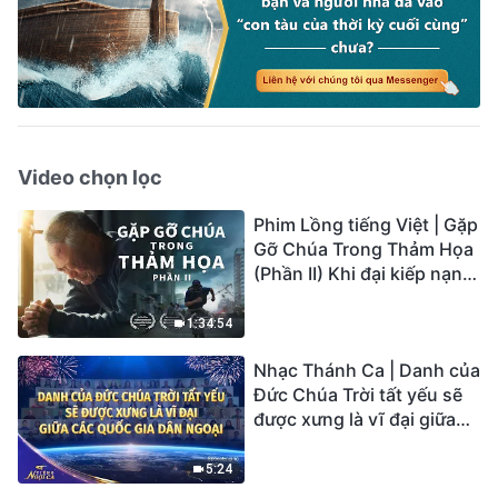
Video chọn lọc
Phim Lồng tiếng Việt | Gặp
Gỡ Chúa Trong Thảm Họa
(Phần II) Khi đại kiếp nạn
củaTrái Đất ập đến, ai có
thể có được sự cứu rỗi của
1:34:54
Chúa?
Nhạc Thánh Ca | Danh của
Đức Chúa Trời tất yếu sẽ
được xưng là vĩ đại giữa
các quốc gia dân ngoại |
Hợp Xướng Phúc Âm |
5:24
Tiếng ngợi ca 2026