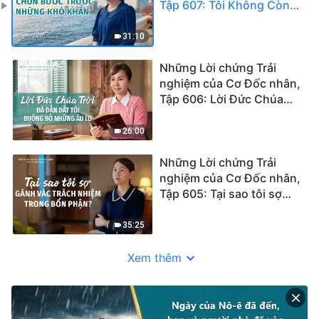
Tập 607: Tôi Không Còn
Chùn Bước Trước Những
Khó Khăn
31:10
Những Lời chứng Trải
nghiệm của Cơ Đốc nhân,
Tập 606: Lời Đức Chúa
Trời Đã Dẫn Dắt Tôi
Buông Bỏ Những Âu Lo
26:00
Những Lời chứng Trải
nghiệm của Cơ Đốc nhân,
Tập 605: Tại sao tôi sợ
gánh vác trách nhiệm
trong bổn phận?
35:25
Xem thêm