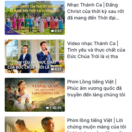
Nhạc Thánh Ca | Đấng
Christ của thời kỳ sau rốt
đã mang đến Thời đại
Vương quốc | Hợp Xướng
Phúc Âm | Tiếng ngợi ca
3:57
2026
Video nhạc Thánh Ca |
Tình yêu và thực chất của
Đức Chúa Trời là vị tha
4:31
Phim Lồng tiếng Việt |
Phúc âm vương quốc đã
truyền đến làng chúng tôi
1:40:00
Phim lồng tiếng Việt | Lời
chứng muộn màng của tôi