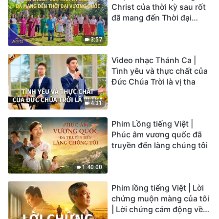
Christ của thời kỳ sau rốt
đã mang đến Thời đại
Vương quốc | Hợp Xướng
Phúc Âm | Tiếng ngợi ca
3:57
2026
Video nhạc Thánh Ca |
Tình yêu và thực chất của
Đức Chúa Trời là vị tha
4:31
Phim Lồng tiếng Việt |
Phúc âm vương quốc đã
truyền đến làng chúng tôi
1:40:00
Phim lồng tiếng Việt | Lời
chứng muộn màng của tôi
| Lời chứng cảm động về