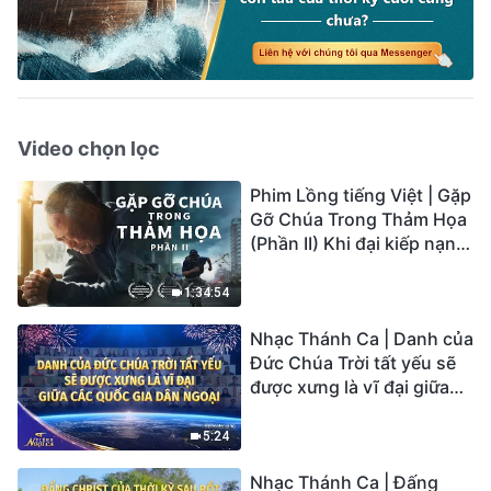
Video chọn lọc
Phim Lồng tiếng Việt | Gặp
Gỡ Chúa Trong Thảm Họa
(Phần II) Khi đại kiếp nạn
củaTrái Đất ập đến, ai có
thể có được sự cứu rỗi của
1:34:54
Chúa?
Nhạc Thánh Ca | Danh của
Đức Chúa Trời tất yếu sẽ
được xưng là vĩ đại giữa
các quốc gia dân ngoại |
Hợp Xướng Phúc Âm |
5:24
Tiếng ngợi ca 2026
Nhạc Thánh Ca | Đấng