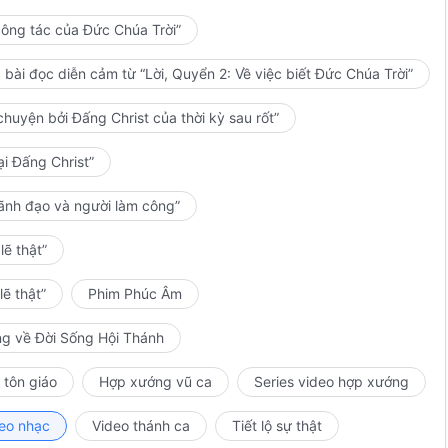
kỳ công tác nào nữa.
công tác của Đức Chúa Trời”
n và công tác của Đức Chúa Trời, Lẽ mầu nhiệm của sự nhập thể (4)
bài đọc diễn cảm từ “Lời, Quyển 2: Về việc biết Đức Chúa Trời”
huyện bởi Đấng Christ của thời kỳ sau rốt”
ại Đấng Christ”
lãnh đạo và người làm công”
ẽ thật”
ẽ thật”
Phim Phúc Âm
ng về Đời Sống Hội Thánh
 tôn giáo
Hợp xướng vũ ca
Series video hợp xướng
eo nhạc
Video thánh ca
Tiết lộ sự thật