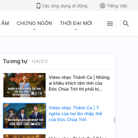
Các ứng dụng di động
Tiếng Việt
Video nhạc Thánh Ca | Khi
ngươi mở lòng mình với Đức
 ÂM
CHỨNG NGÔN
THỜI ĐẠI MỚI
Chúa Trời
3:57
Video nhạc Thánh Ca | Sự
khiêm nhường của Đức Chúa
Trời thật đáng mến
Tương tự
124
/
312
5:04
Video nhạc Thánh Ca | Những
ai khiêu khích tâm tính của
Đức Chúa Trời thì phải bị
3:19
trừng phạt
Video nhạc Thánh Ca | Ý
nghĩa của hai lần nhập thể
của Đức Chúa Trời
4:37