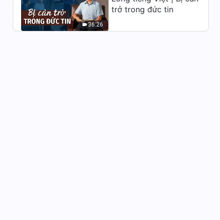
3:13
trở trong đức tin
Video nhạc Thánh Ca | Tin
36:26
Đức Chúa Trời nhưng không
chấp nhận lẽ thật thì là người
5:40
không tin
Video nhạc Thánh Ca | Hãy
theo đuổi tình yêu dành cho
Đức Chúa Trời dù có phải chịu
4:57
đau khổ lớn thế nào đi nữa
Video nhạc Thánh Ca | Lời
Đức Chúa Trời cung cấp tất
cả những gì con người cần
4:39
trong sự sống
Video nhạc Thánh Ca | Thời
gian đã mất sẽ không bao giờ
quay lại
2:51
Video nhạc Thánh Ca | Đức