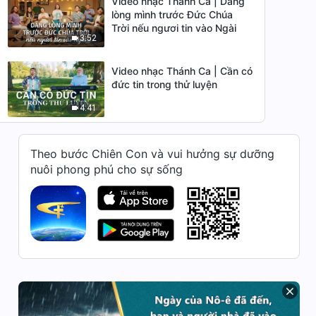
Video nhạc Thánh Ca | Dâng
lòng mình trước Đức Chúa
Trời nếu ngươi tin vào Ngài
3:52
Video nhạc Thánh Ca | Cần có
đức tin trong thử luyện
4:41
Video nhạc Thánh Ca | Thuận
Theo bước Chiên Con và vui hưởng sự dưỡng
phục công tác của Đức Thánh
Linh thì mới có thể đi theo đến
nuôi phong phú cho sự sống
6:03
cùng
Video nhạc Thánh Ca | Con
người phải hiểu được giá trị
và ý nghĩa của việc sống
10:08
Video nhạc Thánh Ca | Đức
Chúa Trời trong xác thịt thầm
lặng làm việc để cứu rỗi nhân