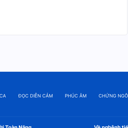
CA
ĐỌC DIỄN CẢM
PHÚC ÂM
CHỨNG NG
ời Toàn Năng
Về nghênh ti