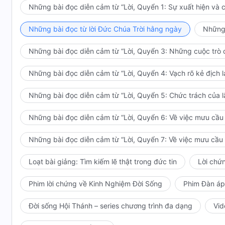
Đấng mà họ phải quỳ gối thờ phượng. Thế thì làm sao 
Những bài đọc diễn cảm từ “Lời, Quyển 1: Sự xuất hiện và 
thì những lời như “Đức Giê-hô-va là Chúa của muôn l
người có thể tỏ hiện Ngài, tôn vinh Ngài, và đại diện
Những bài đọc từ lời Đức Chúa Trời hằng ngày
Những 
Làm sao những người chẳng có chút tôn kính Đức Giê-
Những bài đọc diễn cảm từ “Lời, Quyển 3: Những cuộc trò c
Ngài được? Làm sao họ có thể trở thành những biểu h
của Đức Giê-hô-va rằng “Ta đã dựng nên con người nh
Những bài đọc diễn cảm từ “Lời, Quyển 4: Vạch rõ kẻ địch l
trong tay của Sa-tan, kẻ xấu xa hay sao? Chẳng phải 
nhục đối với việc dựng nên loài người của Đức Giê-h
Những bài đọc diễn cảm từ “Lời, Quyển 5: Chức trách của 
Giê-hô-va sau khi dựng nên loài người đã không hướ
đó, chỉ sau khi cơn đại hồng thủy hủy hoại thế giới, 
Những bài đọc diễn cảm từ “Lời, Quyển 6: Về việc mưu cầu l
ên, là con cháu của Nô-ê cũng như của A-đam. Công t
Những bài đọc diễn cảm từ “Lời, Quyển 7: Về việc mưu cầu l
cho dân Y-sơ-ra-ên khi họ sinh sống trên mọi miền củ
hô-va không chỉ có thể hà hơi vào con người để họ c
Loạt bài giảng: Tìm kiếm lẽ thật trong đức tin
Lời chứ
người thọ tạo, mà Ngài còn có thể thiêu rụi loài người
loài người. Và vì thế, họ cũng thấy được rằng Đức G
Phim lời chứng về Kinh Nghiệm Đời Sống
Phim Đàn áp
đất, và phán bảo cũng như làm việc giữa loài người 
hiện chỉ là để các loài thọ tạo của Ngài có thể biết 
Đời sống Hội Thánh – series chương trình đa dạng
Vid
hơn nữa, con người đã được Ngài dựng nên. Không chỉ