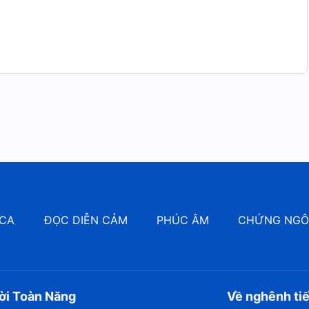
gài có ý nghĩa sâu sắc hơn. Ngài đã dẫn dắt đời sống
ô-ê, trong suốt thời gian đó Ngài đã dạy loài người hiểu
 thọ tạo, cách tổ chức đời sống, duy trì đời sống, và
ho Đức Giê-hô-va, dâng lên Ngài sự vâng phục, dành cho
như vua Đa-vít và các thầy tế lễ của ông đã làm.
CA
ĐỌC DIỄN CẢM
PHÚC ÂM
CHỨNG NG
ời Toàn Năng
Về nghênh ti