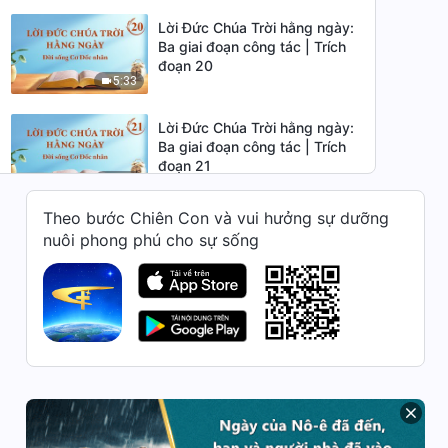
Lời Đức Chúa Trời hằng ngày:
Ba giai đoạn công tác | Trích
đoạn 20
5:33
Lời Đức Chúa Trời hằng ngày:
Ba giai đoạn công tác | Trích
đoạn 21
4:50
Theo bước Chiên Con và vui hưởng sự dưỡng
Lời Đức Chúa Trời hằng ngày:
nuôi phong phú cho sự sống
Ba giai đoạn công tác | Trích
đoạn 22
5:59
Lời Đức Chúa Trời hằng ngày:
Ba giai đoạn công tác | Trích
đoạn 23
9:55
Lời Đức Chúa Trời hằng ngày:
Ba giai đoạn công tác | Trích