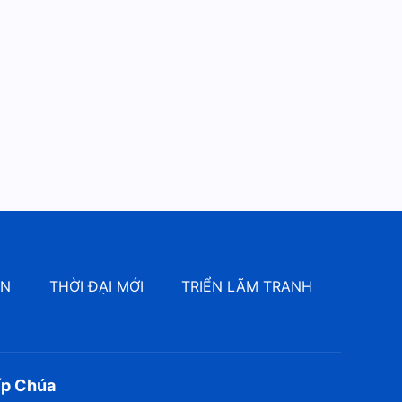
Lời Đức Chúa Trời hằng ngày:
Ba giai đoạn công tác | Trích
đoạn 38
12:34
Lời Đức Chúa Trời hằng ngày:
Ba giai đoạn công tác | Trích
đoạn 39
8:23
Lời Đức Chúa Trời hằng ngày:
Ba giai đoạn công tác | Trích
đoạn 40
9:19
ÔN
THỜI ĐẠI MỚI
TRIỂN LÃM TRANH
ếp Chúa