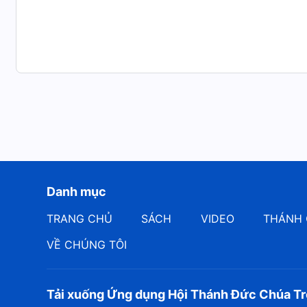
được thực hiện để cho việc dựng nên nhân loại của N
của nhân loại trên đất hơn hai ngàn năm từ sau thời N
được cách tôn kính Đức Giê-hô-va, Chúa của muôn loài
trên tất cả là cách hành động như một chứng nhân c
Ngài sự tôn kính, và còn ca tụng Ngài bằng âm nhạc, 
Danh mục
TRANG CHỦ
SÁCH
VIDEO
THÁNH 
VỀ CHÚNG TÔI
Tải xuống Ứng dụng Hội Thánh Đức Chúa Tr