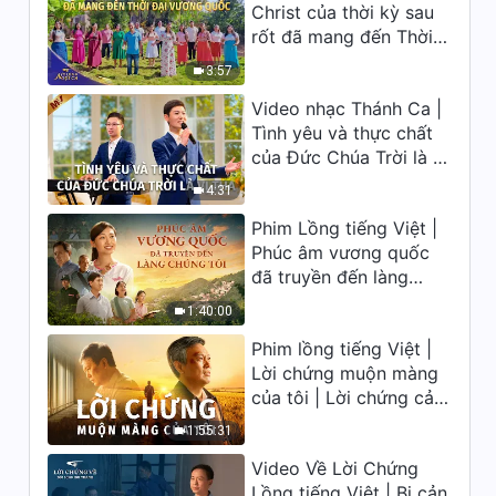
Christ của thời kỳ sau
ca 2026
Lời Đức Chúa Trời hằng ngày:
rốt đã mang đến Thời
Ba giai đoạn công tác | Trích
đại Vương quốc | Hợp
đoạn 29
3:57
Xướng Phúc Âm | Tiếng
8:20
Video nhạc Thánh Ca |
ngợi ca 2026
Tình yêu và thực chất
Lời Đức Chúa Trời hằng ngày:
của Đức Chúa Trời là vị
Ba giai đoạn công tác | Trích
tha
đoạn 30
4:31
10:06
Phim Lồng tiếng Việt |
Lời Đức Chúa Trời hằng ngày:
Phúc âm vương quốc
Ba giai đoạn công tác | Trích
đã truyền đến làng
đoạn 31
chúng tôi
4:36
1:40:00
Phim lồng tiếng Việt |
Lời Đức Chúa Trời hằng ngày:
Lời chứng muộn màng
Ba giai đoạn công tác | Trích
của tôi | Lời chứng cảm
đoạn 32
8:17
động về sự ăn năn
1:55:31
Video Về Lời Chứng
Lời Đức Chúa Trời hằng ngày:
Ba giai đoạn công tác | Trích
Lồng tiếng Việt | Bị cản