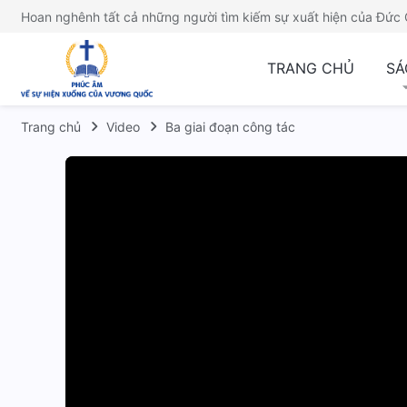
Hoan nghênh tất cả những người tìm kiếm sự xuất hiện của Đức 
TRANG CHỦ
SÁ
Trang chủ
Video
Ba giai đoạn công tác