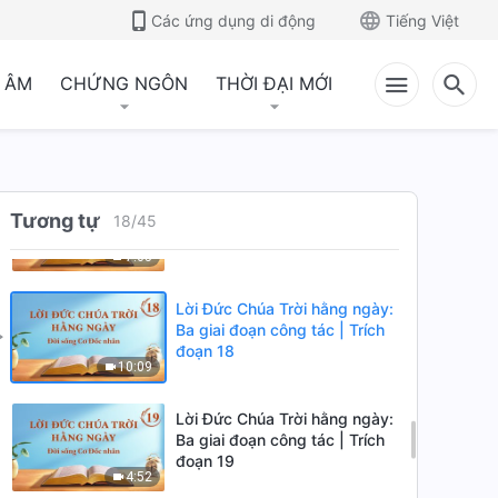
đoạn 15
Các ứng dụng di động
Tiếng Việt
7:40
 ÂM
CHỨNG NGÔN
THỜI ĐẠI MỚI
Lời Đức Chúa Trời hằng ngày:
Ba giai đoạn công tác | Trích
đoạn 16
10:35
Lời Đức Chúa Trời hằng ngày:
Tương tự
Ba giai đoạn công tác | Trích
18
/
45
đoạn 17
7:05
Lời Đức Chúa Trời hằng ngày:
Ba giai đoạn công tác | Trích
đoạn 18
10:09
Lời Đức Chúa Trời hằng ngày:
Ba giai đoạn công tác | Trích
đoạn 19
4:52