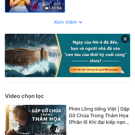
Trời thức tỉnh lòng tôi
1:51:54
Xem thêm
Video chọn lọc
Phim Lồng tiếng Việt | Gặp
Gỡ Chúa Trong Thảm Họa
(Phần II) Khi đại kiếp nạn
củaTrái Đất ập đến, ai có