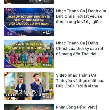
thể có được sự cứu rỗi của
1:34:54
Chúa?
Nhạc Thánh Ca | Danh của
Đức Chúa Trời tất yếu sẽ
được xưng là vĩ đại giữa
các quốc gia dân ngoại |
Hợp Xướng Phúc Âm |
5:24
Tiếng ngợi ca 2026
Nhạc Thánh Ca | Đấng
Christ của thời kỳ sau rốt
đã mang đến Thời đại
Vương quốc | Hợp Xướng
Phúc Âm | Tiếng ngợi ca
3:57
2026
Video nhạc Thánh Ca |
Tình yêu và thực chất của
Đức Chúa Trời là vị tha
4:31
Phim Lồng tiếng Việt |