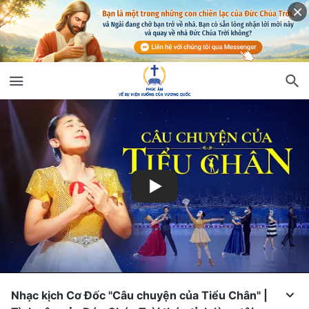
Nhạc kịch Cơ Đốc "Câu chuyện của Tiểu Chân" |