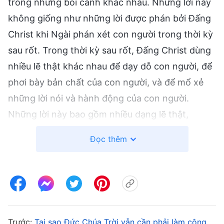
trong những bối cảnh khác nhau. Những lời này
không giống như những lời được phán bởi Đấng
Christ khi Ngài phán xét con người trong thời kỳ
sau rốt. Trong thời kỳ sau rốt, Đấng Christ dùng
nhiều lẽ thật khác nhau để dạy dỗ con người, để
phơi bày bản chất của con người, và để mổ xẻ
những lời nói và hành động của con người.
Những lời này bao gồm nhiều dạng lẽ thật,
chẳng hạn như bổn phận của con người, con
Đọc thêm
người nên vâng lời Đức Chúa Trời như thế nào,
con người nên trung thành với Đức Chúa Trời ra
sao, con người phải sống trọn nhân tính bình
thường, cũng như sự khôn ngoan và tâm tính
của Đức Chúa Trời như thế nào, v.v. Tất cả
Trước:
Tại sao Đức Chúa Trời vẫn cần phải làm công