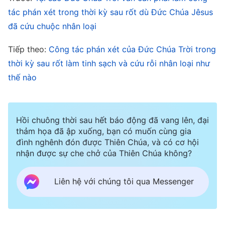
những lời này đều nhắm vào bản chất của con
tác phán xét trong thời kỳ sau rốt dù Đức Chúa Jêsus
người và tâm tính bại hoại của họ. Cụ thể, những
đã cứu chuộc nhân loại
lời vạch trần cách con người hắt hủi Đức Chúa
Tiếp theo:
Công tác phán xét của Đức Chúa Trời trong
Trời, được phán ra liên quan đến việc con người
thời kỳ sau rốt làm tinh sạch và cứu rỗi nhân loại như
là hiện thân của Sa-tan và là một thế lực thù
thế nào
địch chống lại Đức Chúa Trời như thế nào. Trong
quá trình thực hiện công tác phán xét của mình,
Đức Chúa Trời không chỉ đơn giản làm rõ bản
Hồi chuông thời sau hết báo động đã vang lên, đại
tính của con người bằng một vài lời; Ngài phơi
thảm họa đã ập xuống, bạn có muốn cùng gia
đình nghênh đón được Thiên Chúa, và có cơ hội
bày, xử lý và tỉa sửa qua thời gian dài. Những
nhận được sự che chở của Thiên Chúa không?
phương pháp phơi bày, xử lý và tỉa sửa này
không thể được thay thế bằng những lời thông
Liên hệ với chúng tôi qua Messenger
thường, mà phải bằng lẽ thật con người tuyệt đối
không bao giờ có. Chỉ có những phương pháp