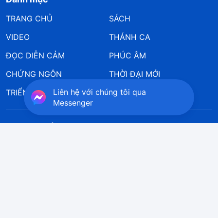
TRANG CHỦ
SÁCH
VIDEO
THÁNH CA
ĐỌC DIỄN CẢM
PHÚC ÂM
CHỨNG NGÔN
THỜI ĐẠI MỚI
Liên hệ với chúng tôi qua
TRIỂN LÃM TRANH
VỀ CHÚNG TÔI
Messenger
Tải xuống Ứng dụng Hội Thánh Đức Chúa Trời
Toàn Năng
Liên hệ với chúng tôi