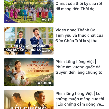
Christ của thời kỳ sau rốt
đã mang đến Thời đại
Vương quốc | Hợp Xướng
Phúc Âm | Tiếng ngợi ca
3:57
2026
Video nhạc Thánh Ca |
Tình yêu và thực chất của
Đức Chúa Trời là vị tha
4:31
Phim Lồng tiếng Việt |
Phúc âm vương quốc đã
truyền đến làng chúng tôi
1:40:00
Phim lồng tiếng Việt | Lời
chứng muộn màng của tôi
| Lời chứng cảm động về