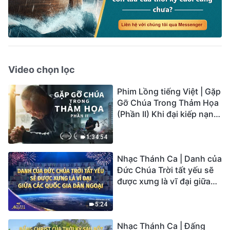
Video chọn lọc
Phim Lồng tiếng Việt | Gặp
Gỡ Chúa Trong Thảm Họa
(Phần II) Khi đại kiếp nạn
củaTrái Đất ập đến, ai có
thể có được sự cứu rỗi của
1:34:54
Chúa?
Nhạc Thánh Ca | Danh của
Đức Chúa Trời tất yếu sẽ
được xưng là vĩ đại giữa
các quốc gia dân ngoại |
Hợp Xướng Phúc Âm |
5:24
Tiếng ngợi ca 2026
Nhạc Thánh Ca | Đấng