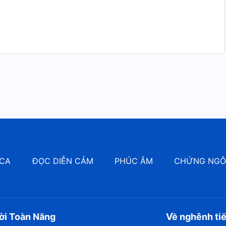
 bội thu,
 sóng,
hảy theo nhịp múa…
ang cai quản…
ặt đất đang sinh sôi.
Vương quốc, Lời, Quyển 1 – Sự xuất hiện và công tác của Đức Chúa
Trời
CA
ĐỌC DIỄN CẢM
PHÚC ÂM
CHỨNG NG
ời Toàn Năng
Về nghênh ti