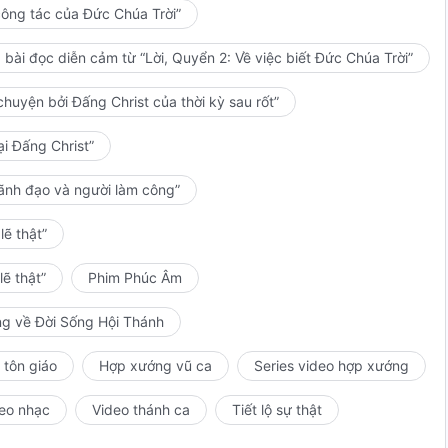
công tác của Đức Chúa Trời”
ay đổi…
bài đọc diễn cảm từ “Lời, Quyển 2: Về việc biết Đức Chúa Trời”
vì Ta!
huyện bởi Đấng Christ của thời kỳ sau rốt”
ại Đấng Christ”
h và tiến lên nào!
lãnh đạo và người làm công”
ẽ thật”
a nói,
ẽ thật”
Phim Phúc Âm
ng về Đời Sống Hội Thánh
 tôn giáo
Hợp xướng vũ ca
Series video hợp xướng
ang giãy giụa;
eo nhạc
Video thánh ca
Tiết lộ sự thật
nh;