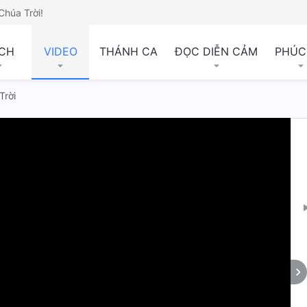
Chúa Trời!
CH
VIDEO
THÁNH CA
ĐỌC DIỄN CẢM
PHÚC
rời