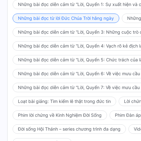
Những bài đọc diễn cảm từ “Lời, Quyển 1: Sự xuất hiện và 
Loài người cũng đang đổi thay… Vạn vật đều đang th
Những bài đọc từ lời Đức Chúa Trời hằng ngày
Những 
Hỡi những ngọn núi trầm mặc! Hãy đứng lên khiêu vũ 
Những bài đọc diễn cảm từ “Lời, Quyển 3: Những cuộc trò c
Hỡi những dòng nước ngừng chảy! Nào hãy tuôn đi!
Những bài đọc diễn cảm từ “Lời, Quyển 4: Vạch rõ kẻ địch l
Hỡi những con người chìm trong mộng mị! Hãy thức tỉn
Những bài đọc diễn cảm từ “Lời, Quyển 5: Chức trách của 
Ta đã đến đây… Ta đã là Vua…
Những bài đọc diễn cảm từ “Lời, Quyển 6: Về việc mưu cầu l
Loài người đã được tận mắt thấy Ta, tận tai nghe lời T
được tự mình trải nghiệm cuộc sống ở Vương quốc…
Những bài đọc diễn cảm từ “Lời, Quyển 7: Về việc mưu cầu l
Ngọt ngào làm sao… Tốt lành làm sao…
Loạt bài giảng: Tìm kiếm lẽ thật trong đức tin
Lời chứ
Chẳng thể nào quên… Chẳng thể nào quên…
Phim lời chứng về Kinh Nghiệm Đời Sống
Phim Đàn áp
Trong ngọn lửa thịnh nộ của Ta, con rồng lớn sắc đỏ đ
Đời sống Hội Thánh – series chương trình đa dạng
Vid
trong phán xét uy nghi của Ta, ma quỷ hiện nguyên hì