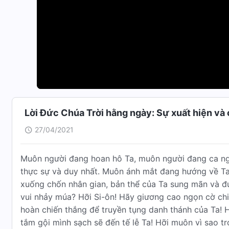
Lời Đức Chúa Trời hằng ngày: Sự xuất hiện và 
27/04/2021
Muôn người đang hoan hô Ta, muôn người đang ca ng
thực sự và duy nhất. Muôn ánh mắt đang hướng về Ta
xuống chốn nhân gian, bản thể của Ta sung mãn và 
vui nhảy múa? Hỡi Si-ôn! Hãy giương cao ngọn cờ chi
hoàn chiến thắng để truyền tụng danh thánh của Ta! 
tắm gội mình sạch sẽ đến tế lễ Ta! Hỡi muôn vì sao t