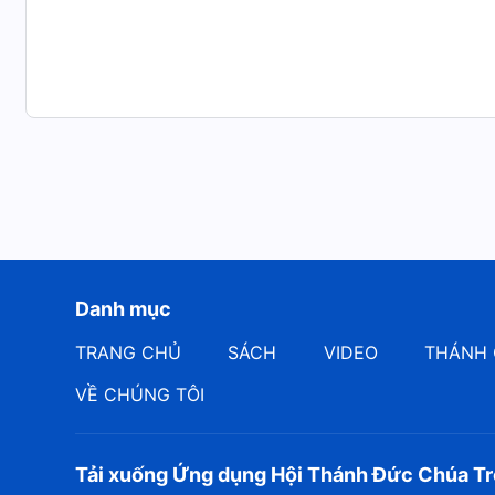
rằng mùa hạ trăm hoa đua nở, rằng mùa thu mùa màng
rằng mùa đông lạnh lùng băng giá, nào ai hay biết…
Trên trời bồng bềnh mây trôi, dưới đất đại dương dậy
những đứa con trai đang vẫy tay… Dân chúng nhún n
Những thiên thần đang làm việc… Những thiên thần đ
Người người trên mặt đất đều hối hả, muôn vật trên m
Danh mục
– Những lời của Đức Chúa Trời với toàn vũ trụ – Lễ ca của 
TRANG CHỦ
SÁCH
VIDEO
THÁNH 
VỀ CHÚNG TÔI
Tải xuống Ứng dụng Hội Thánh Đức Chúa Tr