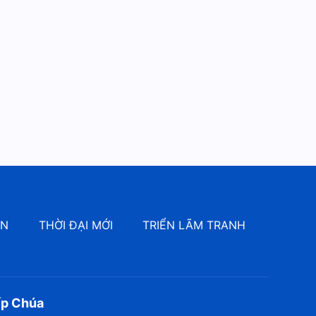
ÔN
THỜI ĐẠI MỚI
TRIỂN LÃM TRANH
ếp Chúa