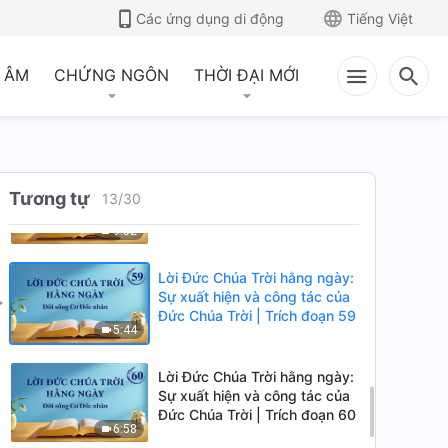
Đức Chúa Trời | Trích đoạn 56
Các ứng dụng di động
Tiếng Việt
7:34
 ÂM
CHỨNG NGÔN
THỜI ĐẠI MỚI
Lời Đức Chúa Trời hằng ngày:
Sự xuất hiện và công tác của
Đức Chúa Trời | Trích đoạn 57
9:00
Lời Đức Chúa Trời hằng ngày:
Tương tự
Sự xuất hiện và công tác của
13
/
30
Đức Chúa Trời | Trích đoạn 58
9:52
Lời Đức Chúa Trời hằng ngày:
Sự xuất hiện và công tác của
Đức Chúa Trời | Trích đoạn 59
5:44
Lời Đức Chúa Trời hằng ngày:
Sự xuất hiện và công tác của
Đức Chúa Trời | Trích đoạn 60
6:58