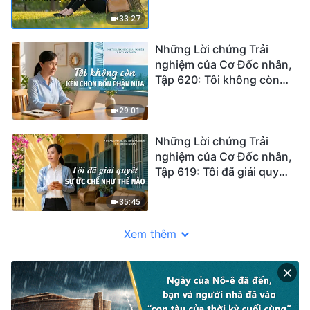
khi bị tỉa sửa
33:27
Những Lời chứng Trải
nghiệm của Cơ Đốc nhân,
Tập 620: Tôi không còn
kén chọn bổn phận nữa
29:01
Những Lời chứng Trải
nghiệm của Cơ Đốc nhân,
Tập 619: Tôi đã giải quyết
sự ức chế như thế nào
35:45
Xem thêm