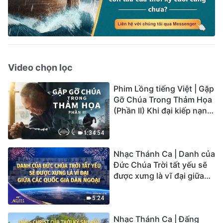
Video chọn lọc
Phim Lồng tiếng Việt | Gặp
Gỡ Chúa Trong Thảm Họa
(Phần II) Khi đại kiếp nạn
củaTrái Đất ập đến, ai có
thể có được sự cứu rỗi của
1:34:54
Chúa?
Nhạc Thánh Ca | Danh của
Đức Chúa Trời tất yếu sẽ
được xưng là vĩ đại giữa
các quốc gia dân ngoại |
Hợp Xướng Phúc Âm |
5:24
Tiếng ngợi ca 2026
Nhạc Thánh Ca | Đấng