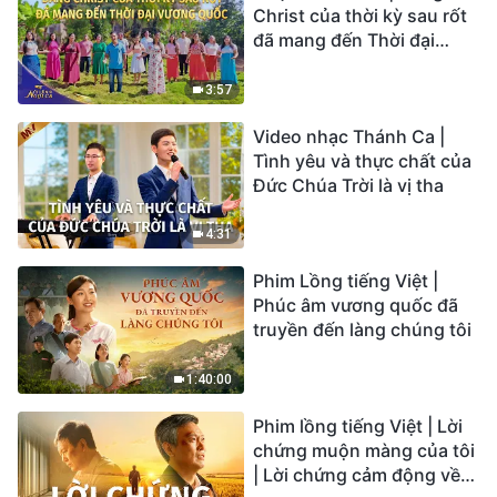
Christ của thời kỳ sau rốt
đã mang đến Thời đại
Vương quốc | Hợp Xướng
Phúc Âm | Tiếng ngợi ca
3:57
2026
Video nhạc Thánh Ca |
Tình yêu và thực chất của
Đức Chúa Trời là vị tha
4:31
Phim Lồng tiếng Việt |
Phúc âm vương quốc đã
truyền đến làng chúng tôi
1:40:00
Phim lồng tiếng Việt | Lời
chứng muộn màng của tôi
| Lời chứng cảm động về