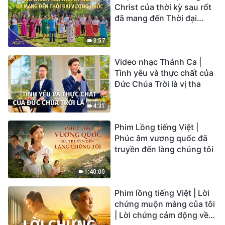
Christ của thời kỳ sau rốt
đã mang đến Thời đại
Vương quốc | Hợp Xướng
Phúc Âm | Tiếng ngợi ca
3:57
2026
Video nhạc Thánh Ca |
Tình yêu và thực chất của
Đức Chúa Trời là vị tha
4:31
Phim Lồng tiếng Việt |
Phúc âm vương quốc đã
truyền đến làng chúng tôi
1:40:00
Phim lồng tiếng Việt | Lời
chứng muộn màng của tôi
| Lời chứng cảm động về