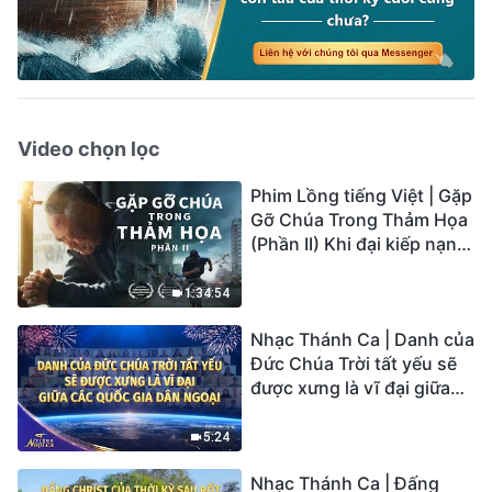
Video chọn lọc
Phim Lồng tiếng Việt | Gặp
Gỡ Chúa Trong Thảm Họa
(Phần II) Khi đại kiếp nạn
củaTrái Đất ập đến, ai có
thể có được sự cứu rỗi của
1:34:54
Chúa?
Nhạc Thánh Ca | Danh của
Đức Chúa Trời tất yếu sẽ
được xưng là vĩ đại giữa
các quốc gia dân ngoại |
Hợp Xướng Phúc Âm |
5:24
Tiếng ngợi ca 2026
Nhạc Thánh Ca | Đấng