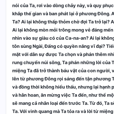
nói của Ta, rơi vào dòng chảy này, và quy phục 
khắp thế gian và ban phát lại ở phương Đông. 
Ta? Ai lại không thấp thỏm chờ đợi Ta trở lại? A
Ai lại không mòn mỏi trông mong vẻ đáng mến c
nhìn vào sự giàu có của Ca-na-an? Ai lại khô
tôn sùng Ngài, Đấng có quyền năng vĩ đại? Tiến
mặt với dân sự được Ta chọn và phán thêm nhi
rung chuyển núi sông, Ta phán những lời của Ta 
miệng Ta đã trở thành báu vật của con người, và
lên từ phương Đông rọi sáng đến tận phương T
và đồng thời không hiểu thấu, nhưng lại hạnh
và hân hoan, ăn mừng việc Ta đến, như thể một
sẽ mang cả nhân loại đến trước Ta. Từ đó, Ta 
Ta. Với vinh quang mà Ta tỏa ra và lời từ miệng