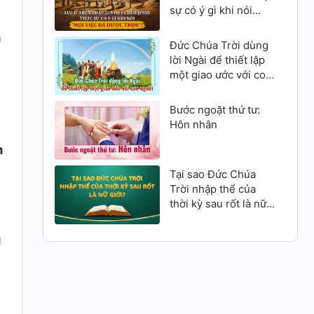
sự có ý gì khi nói
“Mọi việc đã được
a
trọn”?
Đức Chúa Trời dùng
lời Ngài để thiết lập
một giao ước với con
người
Bước ngoặt thứ tư:
Hôn nhân
m
Tại sao Đức Chúa
Trời nhập thể của
thời kỳ sau rốt là nữ
giới?
g