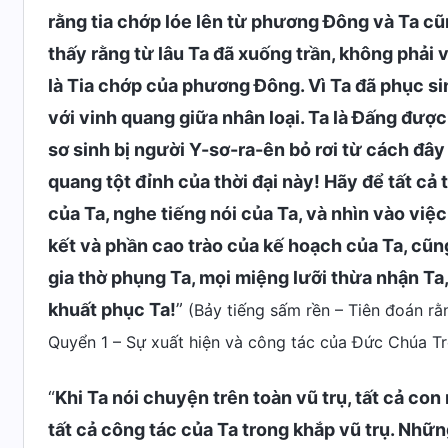
rằng tia chớp lóe lên từ phương Đông và Ta cũ
thấy rằng từ lâu Ta đã xuống trần, không phải
là Tia chớp của phương Đông. Vì Ta đã phục sinh 
với vinh quang giữa nhân loại. Ta là Đấng được
sơ sinh bị người Y-sơ-ra-ên bỏ rơi từ cách đây
quang tột đỉnh của thời đại này! Hãy để tất cả
của Ta, nghe tiếng nói của Ta, và nhìn vào việc
kết và phần cao trào của kế hoạch của Ta, cũ
gia thờ phụng Ta, mọi miệng lưỡi thừa nhận Ta,
khuất phục Ta!
”
(Bảy tiếng sấm rền – Tiên đoán r
Quyển 1 – Sự xuất hiện và công tác của Đức Chúa Tr
“
Khi Ta nói chuyện trên toàn vũ trụ, tất cả con
tất cả công tác của Ta trong khắp vũ trụ. Nhữn