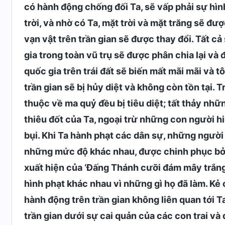
có hành động chống đối Ta, sẽ vấp phải sự hình
trời, và nhờ có Ta, mặt trời và mặt trăng sẽ đư
vạn vật trên trần gian sẽ được thay đổi. Tất cả
gia trong toàn vũ trụ sẽ được phân chia lại v
quốc gia trên trái đất sẽ biến mất mãi mãi và 
trần gian sẽ bị hủy diệt và không còn tồn tại. 
thuộc về ma quỷ đều bị tiêu diệt; tất thảy nh
thiêu đốt của Ta, ngoại trừ những con người hi
bụi. Khi Ta hành phạt các dân sự, những người 
những mức độ khác nhau, được chinh phục bởi 
xuất hiện của ‘Đấng Thánh cưỡi đám mây trắng’
hình phạt khác nhau vì những gì họ đã làm. Kẻ
hành động trên trần gian không liên quan tới Ta
trần gian dưới sự cai quản của các con trai và