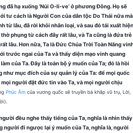
ng đã hạ xuống ‘Núi O-li-ve’ ở phương Đông. Họ sẽ
 với tư cách là Người Con của dân tộc Do Thái nữa mà
từ lâu, đã rời khỏi nhân loại, và sau đó tái xuất hiệ
 thờ phụng từ cách đây rất lâu, và Ta cũng là đứa trẻ
 rất lâu. Hơn nữa, Ta là Đức Chúa Trời Toàn Năng vin
 tới trước ngai của Ta và thấy diện mạo vinh quang
 làm của Ta. Đây là toàn bộ ý muốn của Ta; đó là hồi
ng như mục đích của sự quản lý của Ta: để mọi quốc
 mọi người đặt đức tin vào Ta, và mọi người chịu
ằng
Phúc Âm
của vương quốc sẽ truyền bá khắp vũ trụ, Lời,
.
ời)
 người đều nghe thấy tiếng của Ta, nghĩa là nhìn thấy
g người đi ngược lại ý muốn của Ta, nghĩa là, người