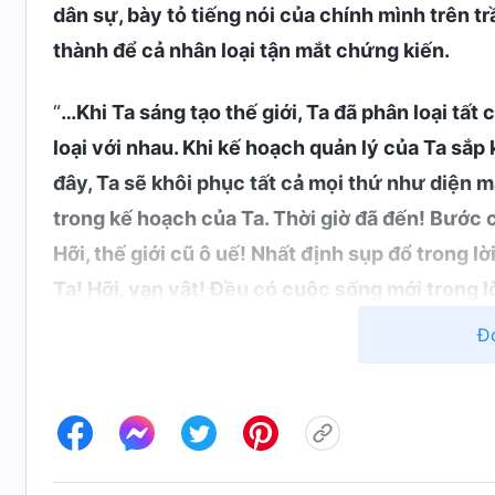
dân sự, bày tỏ tiếng nói của chính mình trên tr
thành để cả nhân loại tận mắt chứng kiến.
“
…Khi Ta sáng tạo thế giới, Ta đã phân loại tất
loại với nhau. Khi kế hoạch quản lý của Ta sắp 
đây, Ta sẽ khôi phục tất cả mọi thứ như diện mạo
trong kế hoạch của Ta. Thời giờ đã đến! Bước 
Hỡi, thế giới cũ ô uế! Nhất định sụp đổ trong l
Ta! Hỡi, vạn vật! Đều có cuộc sống mới trong lờ
và không tì vết! Nhất định sẽ được hồi sinh tr
Đ
lặng nữa. Ta đã chiến thắng trở về! Ở giữa vạn 
đã bắt đầu một cuộc sống mới, đã có hy vọng m
ánh sáng của Ta? Sao không thể nhảy múa vui 
trong sự hân hoan, làn nước đang vui cười hả 