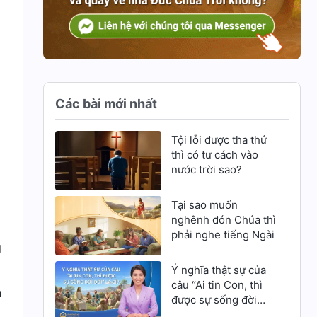
Các bài mới nhất
Tội lỗi được tha thứ
thì có tư cách vào
nước trời sao?
Tại sao muốn
nghênh đón Chúa thì
phải nghe tiếng Ngài
g
Ý nghĩa thật sự của
câu “Ai tin Con, thì
n
được sự sống đời
đời” là gì?