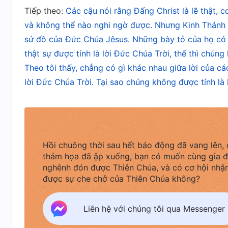
không cảm thấy tự hào về sự định trước của Ta
Tiếp theo:
Các cậu nói rằng Đấng Christ là lẽ thật, 
trước kia đã không còn tồn tại, Y-sơ-ra-ên ng
và không thể nào nghi ngờ được. Nhưng Kinh Thánh cũ
đứng lên trong trái tim của toàn nhân loại. Y
sứ đồ của Đức Chúa Jêsus. Những bày tỏ của họ có t
nguồn gốc của sự sống thông qua dân sự của T
thật sự được tính là lời Đức Chúa Trời, thế thì chún
chống đối Ta sao? Sao có thể lợi dụng lòng th
Theo tôi thấy, chẳng có gì khác nhau giữa lời của cá
lời Đức Chúa Trời. Tại sao chúng không được tính là
Ta? Sao có thể tồn tại mà không chịu sự hình 
tồn tại mãi mãi, tất cả những người chống đối T
Đức Chúa Trời ghen tị, Ta sẽ không dễ dàng bỏ
quan sát toàn bộ trần gian, xuất hiện ở phía Đ
Hồi chuông thời sau hết báo động đã vang lên, 
oai nghi, phẫn nộ và hình phạt!
”
(Những lời của Đ
thảm họa đã ập xuống, bạn có muốn cùng gia đ
.
xuất hiện và công tác của Đức Chúa Trời)
nghênh đón được Thiên Chúa, và có cơ hội nhậ
được sự che chở của Thiên Chúa không?
Đọc những lời của Đức Chúa Trời Toàn Năng, c
Liên hệ với chúng tôi qua Messenger
loài người. Ngoài Đức Chúa Trời ra, ai có thể p
con người về ý định của Đức Chúa Trời muốn cứ