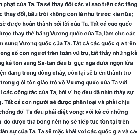
 phạt của Ta. Ta sẽ thay đổi các vì sao trên các tần
ợc thay đổi, bầu trời không còn là như trước kia nữa;
 sẽ được hoàn thành bởi lời của Ta. Tất cả các quốc
à được thay thế bằng Vương quốc của Ta, làm cho các
tôn sùng Vương quốc của Ta. Tất cả các quốc gia trên
Trong số con người trên toàn vũ trụ, tất thảy những k
ững kẻ tôn sùng Sa-tan đều bị gục ngã dưới ngọn lửa
ện đang trong dòng chảy, còn lại sẽ biến thành tro
trong giới tôn giáo trở về Vương quốc của Ta với
các công tác của Ta, bởi vì họ đều đã nhìn thấy sự
. Tất cả con người sẽ được phân loại và phải chịu
 chống đối Ta đều phải diệt vong; với kẻ có những
, do được tha bổng nên họ sẽ tiếp tục tồn tại trên
 dân sự của Ta. Ta sẽ mặc khải với các quốc gia và cá