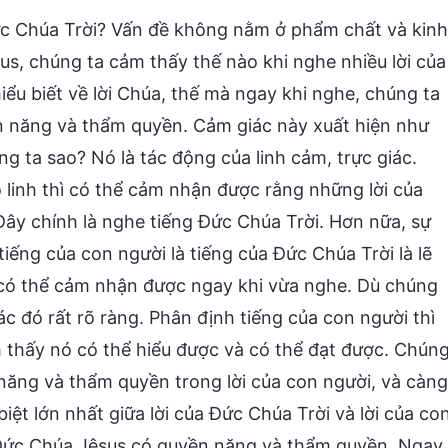
ức Chúa Trời? Vấn đề không nằm ở phẩm chất và kinh
us, chúng ta cảm thấy thế nào khi nghe nhiều lời của
ểu biết về lời Chúa, thế mà ngay khi nghe, chúng ta
ền năng và thẩm quyền. Cảm giác này xuất hiện như
 ta sao? Nó là tác động của linh cảm, trực giác.
linh thì có thể cảm nhận được rằng những lời của
ây chính là nghe tiếng Đức Chúa Trời. Hơn nữa, sự
tiếng của con người là tiếng của Đức Chúa Trời là lẽ
 có thể cảm nhận được ngay khi vừa nghe. Dù chúng
iác đó rất rõ ràng. Phân định tiếng của con người thì
 thấy nó có thể hiểu được và có thể đạt được. Chún
 năng và thẩm quyền trong lời của con người, và càng
biệt lớn nhất giữa lời của Đức Chúa Trời và lời của co
a Đức Chúa Jêsus có quyền năng và thẩm quyền. Ngay