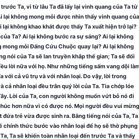
trước Ta, vì từ lâu Ta đã lấy lại vinh quang của Ta từ
Ai lại không mong mỏi được nhìn thấy vinh quang củ
i lại không khao khát được thấy Ta xuất hiện trở lại?
ủa Ta? Ai lại không bước ra sự sáng? Ai lại không
ng mong mỏi Đấng Cứu Chuộc quay lại? Ai lại không
g nói của Ta sẽ lan truyền khắp thế gian; Ta sẽ đối
ều lời nữa với họ. Như những tiếng sấm vang dội là
với cả vũ trụ và với nhân loại. Do vậy, lời trong
 cả nhân loại đều trân quý lời của Ta. Tia chớp lóe
ây. Lời của Ta, con người không muốn vứt bỏ nó đi
 phúc hơn nữa vì có được nó. Mọi người đều vui mừn
 đứa trẻ vừa được sinh ra. Bằng tiếng nói của Ta, Ta
sẽ chính thức bước vào nhân loại để họ sẽ thờ phụng
 Ta, Ta sẽ khiến toàn nhân loại đến trước Ta và thấy