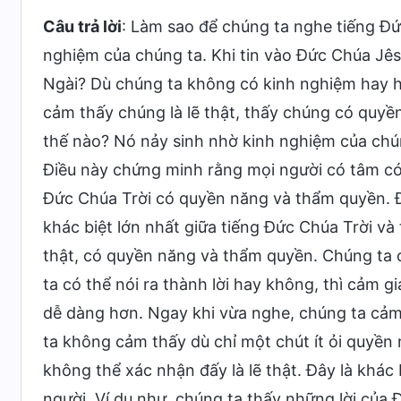
Câu trả lời
: Làm sao để chúng ta nghe tiếng Đ
nghiệm của chúng ta. Khi tin vào Đức Chúa Jês
Ngài? Dù chúng ta không có kinh nghiệm hay hi
cảm thấy chúng là lẽ thật, thấy chúng có quy
thế nào? Nó nảy sinh nhờ kinh nghiệm của chúng
Điều này chứng minh rằng mọi người có tâm có 
Đức Chúa Trời có quyền năng và thẩm quyền. Đ
khác biệt lớn nhất giữa tiếng Đức Chúa Trời và 
thật, có quyền năng và thẩm quyền. Chúng ta
ta có thể nói ra thành lời hay không, thì cảm g
dễ dàng hơn. Ngay khi vừa nghe, chúng ta cảm
ta không cảm thấy dù chỉ một chút ít ỏi quyền
không thể xác nhận đấy là lẽ thật. Đây là khác 
người. Ví dụ như, chúng ta thấy những lời củ