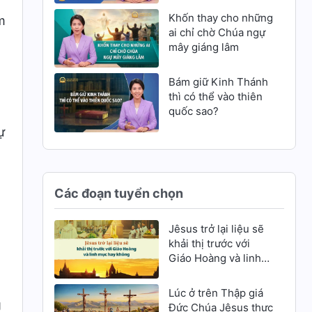
Khốn thay cho những
m
ai chỉ chờ Chúa ngự
mây giáng lâm
Bám giữ Kinh Thánh
thì có thể vào thiên
quốc sao?
ự
Các đoạn tuyển chọn
Jêsus trở lại liệu sẽ
khải thị trước với
Giáo Hoàng và linh
mục hay không
Lúc ở trên Thập giá
g
Đức Chúa Jêsus thực