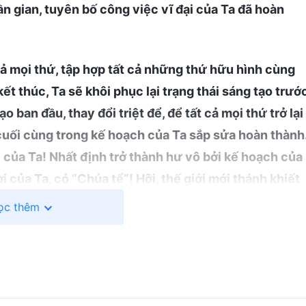
ần gian, tuyên bố công việc vĩ đại của Ta đã hoàn
 cả mọi thứ, tập hợp tất cả những thứ hữu hình cùng
kết thúc, Ta sẽ khôi phục lại trạng thái sáng tạo trướ
 ban đầu, thay đổi triệt để, để tất cả mọi thứ trở lại
cuối cùng trong kế hoạch của Ta sắp sửa hoàn thành
ời của Ta! Nhất định trở thành hư vô bởi kế hoạch của
i của Ta, có “Chúa tể”! Hỡi, thế giới mới thánh khiết
ong vinh quang của Ta! Hỡi, ngọn núi Si-ôn! Đừng im
ọc thêm
vật, Ta quan sát cả trần gian, con người trên trần gia
ới. Hỡi dân sự của Ta! Sao không thể hồi sinh trong
mừng dưới sự chỉ dẫn của Ta? Mặt đất đang reo hò
hê! Hỡi Y-sơ-ra-ên được hồi sinh! Làm sao có thể