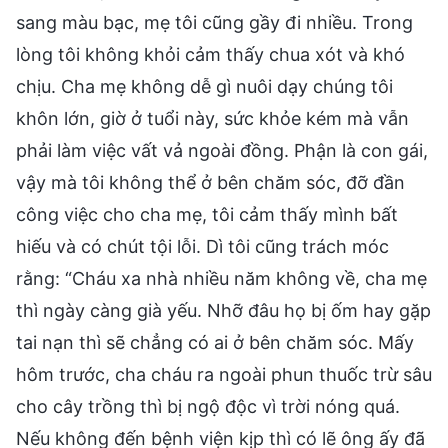
sang màu bạc, mẹ tôi cũng gầy đi nhiều. Trong
lòng tôi không khỏi cảm thấy chua xót và khó
chịu. Cha mẹ không dễ gì nuôi dạy chúng tôi
khôn lớn, giờ ở tuổi này, sức khỏe kém mà vẫn
phải làm việc vất vả ngoài đồng. Phận là con gái,
vậy mà tôi không thể ở bên chăm sóc, đỡ đần
công việc cho cha mẹ, tôi cảm thấy mình bất
hiếu và có chút tội lỗi. Dì tôi cũng trách móc
rằng: “Cháu xa nhà nhiều năm không về, cha mẹ
thì ngày càng già yếu. Nhỡ đâu họ bị ốm hay gặp
tai nạn thì sẽ chẳng có ai ở bên chăm sóc. Mấy
hôm trước, cha cháu ra ngoài phun thuốc trừ sâu
cho cây trồng thì bị ngộ độc vì trời nóng quá.
Nếu không đến bệnh viện kịp thì có lẽ ông ấy đã