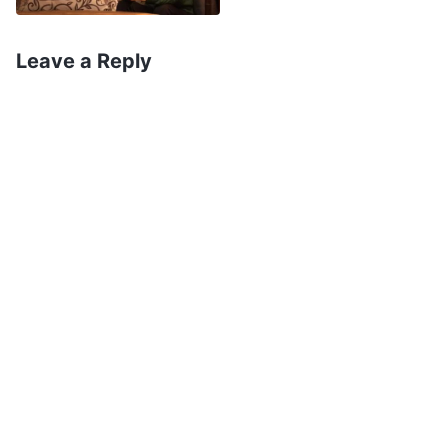
trở ngươi ra ngoài thực hiện bổn phận của mình.
Làm điều này có đúng không?
(Thưa, không.)
Leave a Reply
Ngươi nên làm gì những lúc như vậy? Điều này
phụ thuộc vào hoàn cảnh. Nếu ngươi vẫn có thể
chăm sóc họ trong khi thực hiện bổn phận của
ngươi ở gần nhà, và cha mẹ của ngươi không
phản đối đức tin của ngươi nơi Đức Chúa Trời,
thì ngươi nên hoàn thành trách nhiệm của mình
với tư cách là một người con trai hoặc con gái
và giúp đỡ cha mẹ mình làm chút việc. Nếu họ
ốm đau, hãy chăm sóc họ; nếu điều gì đó khiến
họ phiền muộn, hãy an ủi họ; nếu điều kiện tài
chính của ngươi cho phép, hãy mua cho họ
những thực phẩm bổ sung dinh dưỡng vừa túi