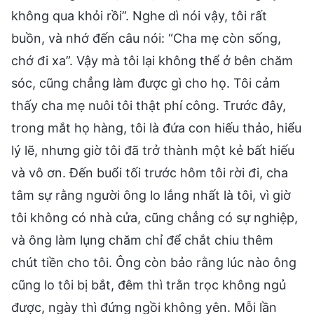
không qua khỏi rồi”. Nghe dì nói vậy, tôi rất
buồn, và nhớ đến câu nói: “Cha mẹ còn sống,
chớ đi xa”. Vậy mà tôi lại không thể ở bên chăm
sóc, cũng chẳng làm được gì cho họ. Tôi cảm
thấy cha mẹ nuôi tôi thật phí công. Trước đây,
trong mắt họ hàng, tôi là đứa con hiếu thảo, hiểu
lý lẽ, nhưng giờ tôi đã trở thành một kẻ bất hiếu
và vô ơn. Đến buổi tối trước hôm tôi rời đi, cha
tâm sự rằng người ông lo lắng nhất là tôi, vì giờ
tôi không có nhà cửa, cũng chẳng có sự nghiệp,
và ông làm lụng chăm chỉ để chắt chiu thêm
chút tiền cho tôi. Ông còn bảo rằng lúc nào ông
cũng lo tôi bị bắt, đêm thì trằn trọc không ngủ
được, ngày thì đứng ngồi không yên. Mỗi lần