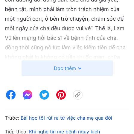
bệnh tật, mình phải làm tròn trách nhiệm của
một người con, ở bên trò chuyện, chăm sóc để
mỗi ngày của cha đều được vui vẻ”. Thế là, Lam
Vũ lên mạng hỏi bác sĩ về bệnh tình của cha,
đồng thời cũng nỗ lực làm việc kiếm tiền để cha
không phải lo không có tiền thuốc men, chữa
bệnh. Lam Vũ thực sự muốn dành nhiều thời gian
Đọc thêm
hơn cho cha, và mỗi lần thấy nụ cười trên gương
mặt ông, lòng cô cũng vui lây.
Một hôm, Lam Vũ đi làm về, cha cô bảo có thư
của các lãnh đạo gửi đến. Thư viết rằng, Lam Vũ
Trước:
Bài học tôi rút ra từ việc cha mẹ qua đời
ở nhà thì có thể bị cảnh sát đến sách nhiễu bất
cứ lúc nào và không thể thực hiện bổn phận,
Tiếp theo:
Khi nghe tin mẹ bệnh nguy kịch