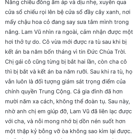
Nắng chiều đông ấm áp và dịu nhẹ, xuyên qua
cửa sổ chiếu rọi lên bệ cửa sổ đầy cây xanh, nơi
mấy chậu hoa cỏ đang say sưa tắm mình trong
nắng. Lam Vũ nhìn ra ngoài, cảm nhận được một
hơi thở tự do. Cô vừa mới được ra tù sau khi bị
kết án ba năm bốn tháng vì tin Đức Chúa Trời.
Chị gái cô cũng từng bị bắt hai lần, còn cha cô
thì bị bắt và kết án ba năm rưỡi. Sau khi ra tù, họ
vẫn luôn là đối tượng giám sát trọng điểm của
chính quyền Trung Cộng. Cả gia đình đã hơn
mười năm xa cách, không thể đoàn tụ. Sau này,
nhờ anh chị em giúp đỡ, Lam Vũ đã liên lạc được
với cha, và nỗi mong nhớ bị dồn nén suốt hơn
một thập kỷ bỗng vỡ òa không sao kìm lại được.