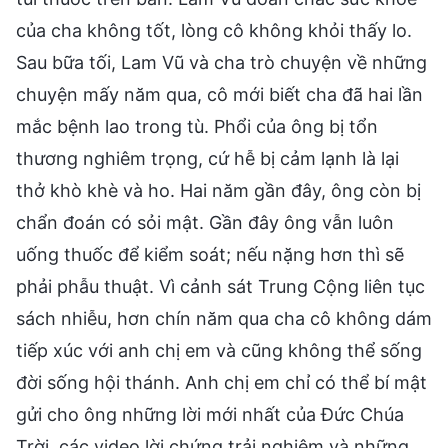
của cha không tốt, lòng cô không khỏi thấy lo.
Sau bữa tối, Lam Vũ và cha trò chuyện về những
chuyện mấy năm qua, cô mới biết cha đã hai lần
mắc bệnh lao trong tù. Phổi của ông bị tổn
thương nghiêm trọng, cứ hễ bị cảm lạnh là lại
thở khò khè và ho. Hai năm gần đây, ông còn bị
chẩn đoán có sỏi mật. Gần đây ông vẫn luôn
uống thuốc để kiểm soát; nếu nặng hơn thì sẽ
phải phẫu thuật. Vì cảnh sát Trung Cộng liên tục
sách nhiễu, hơn chín năm qua cha cô không dám
tiếp xúc với anh chị em và cũng không thể sống
đời sống hội thánh. Anh chị em chỉ có thể bí mật
gửi cho ông những lời mới nhất của Đức Chúa
Trời, các video lời chứng trải nghiệm và những