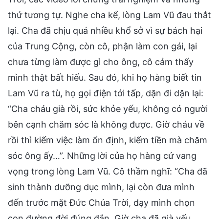
thứ tương tự. Nghe cha kể, lòng Lam Vũ đau thắt
lại. Cha đã chịu quá nhiều khổ sở vì sự bách hại
của Trung Cộng, còn cô, phận làm con gái, lại
chưa từng làm được gì cho ông, cô cảm thấy
mình thật bất hiếu. Sau đó, khi họ hàng biết tin
Lam Vũ ra tù, họ gọi điện tới tấp, dặn đi dặn lại:
“Cha cháu già rồi, sức khỏe yếu, không có người
bên cạnh chăm sóc là không được. Giờ cháu về
rồi thì kiếm việc làm ổn định, kiếm tiền mà chăm
sóc ông ấy…”. Những lời của họ hàng cứ vang
vọng trong lòng Lam Vũ. Cô thầm nghĩ: “Cha đã
sinh thành dưỡng dục mình, lại còn đưa mình
đến trước mặt Đức Chúa Trời, dạy mình chọn
con đường đời đúng đắn. Giờ cha đã già yếu,