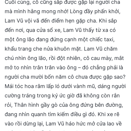
Cuối cùng, cô cũng sắp được gặp lại người cha
mà mình hằng mong nhớ! Lòng đầy phấn khởi,
Lam Vũ vội vã đến điểm hẹn gặp cha. Khi sắp
đến nơi, qua cửa sổ xe, Lam Vũ thấy từ xa có
một ông lão đang đứng cạnh một chiếc taxi,
khẩu trang che nửa khuôn mặt. Lam Vũ chăm
chú nhìn ông lão, rồi đột nhiên, cô cau mày, mắt
mở to nhìn trân trân vào ông – đó chẳng phải là
người cha mười bốn năm cô chưa được gặp sao?
Mái tóc hoa râm lấp ló dưới vành mũ, dáng người
cường tráng trong ký ức giờ đã không còn rắn
rỏi, Thân hình gầy gò của ông đứng bên đường,
đang nhìn quanh tìm kiếm điều gì đó. Khi xe rẽ
vào rồi dừng lại, Lam Vũ háo hức mở cửa lao về