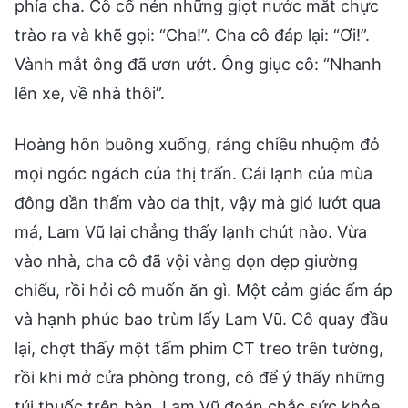
phía cha. Cô cố nén những giọt nước mắt chực
trào ra và khẽ gọi: “Cha!”. Cha cô đáp lại: “Ơi!”.
Vành mắt ông đã ươn ướt. Ông giục cô: “Nhanh
lên xe, về nhà thôi”.
Hoàng hôn buông xuống, ráng chiều nhuộm đỏ
mọi ngóc ngách của thị trấn. Cái lạnh của mùa
đông dần thấm vào da thịt, vậy mà gió lướt qua
má, Lam Vũ lại chẳng thấy lạnh chút nào. Vừa
vào nhà, cha cô đã vội vàng dọn dẹp giường
chiếu, rồi hỏi cô muốn ăn gì. Một cảm giác ấm áp
và hạnh phúc bao trùm lấy Lam Vũ. Cô quay đầu
lại, chợt thấy một tấm phim CT treo trên tường,
rồi khi mở cửa phòng trong, cô để ý thấy những
túi thuốc trên bàn. Lam Vũ đoán chắc sức khỏe